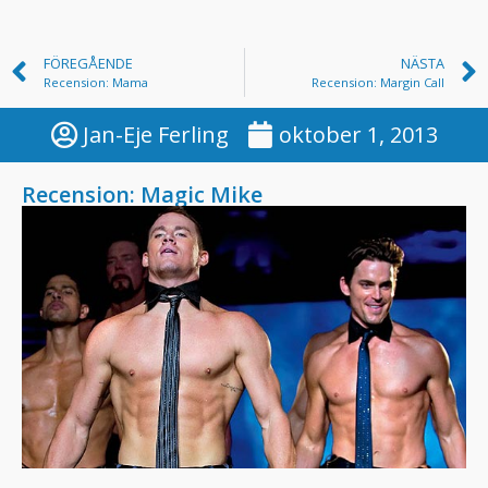
FÖREGÅENDE
NÄSTA
Recension: Mama
Recension: Margin Call
Jan-Eje Ferling
oktober 1, 2013
Recension: Magic Mike