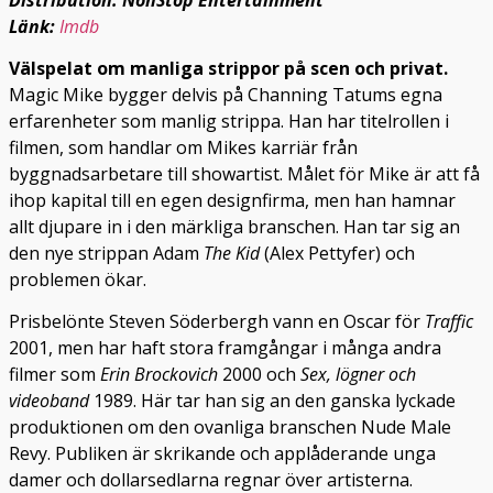
Länk:
Imdb
Välspelat om manliga strippor på scen och privat.
Magic Mike bygger delvis på Channing Tatums egna
erfarenheter som manlig strippa. Han har titelrollen i
filmen, som handlar om Mikes karriär från
byggnadsarbetare till showartist. Målet för Mike är att få
ihop kapital till en egen designfirma, men han hamnar
allt djupare in i den märkliga branschen. Han tar sig an
den nye strippan Adam
The Kid
(Alex Pettyfer) och
problemen ökar.
Prisbelönte Steven Söderbergh vann en Oscar för
Traffic
2001, men har haft stora framgångar i många andra
filmer som
Erin Brockovich
2000 och
Sex, lögner och
videoband
1989. Här tar han sig an den ganska lyckade
produktionen om den ovanliga branschen Nude Male
Revy. Publiken är skrikande och applåderande unga
damer och dollarsedlarna regnar över artisterna.