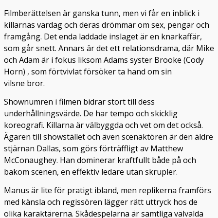
Filmberättelsen är ganska tunn, men vi får en inblick i
killarnas vardag och deras drömmar om sex, pengar och
framgång. Det enda laddade inslaget är en knarkaffär,
som går snett. Annars är det ett relationsdrama, där Mike
och Adam är i fokus liksom Adams syster Brooke (Cody
Horn) , som förtvivlat försöker ta hand om sin
vilsne bror.
Shownumren i filmen bidrar stort till dess
underhållningsvärde. De har tempo och skicklig
koreografi. Killarna är välbyggda och vet om det också.
Ägaren till showstället och även scenaktören är den äldre
stjärnan Dallas, som görs förträffligt av Matthew
McConaughey. Han dominerar kraftfullt både på och
bakom scenen, en effektiv ledare utan skrupler.
Manus är lite för pratigt ibland, men replikerna framförs
med känsla och regissören lägger rätt uttryck hos de
olika karaktärerna. Skådespelarna är samtliga välvalda