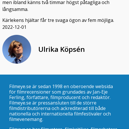
men ibland känns två timmar högst påtagliga och
långsamma.
Kärlekens hjältar får tre svaga ögon av fem möjliga.
2022-12-01
Ulrika Köpsén
Filmeye.se är sedan 1998 en oberoende websida
för filmrecensioner som grundades av Jan-Eje
Ferling, författare, filmproducent och redaktör.
Filmeye.se är pressansluten till de större
filmdistributörerna och ackrediterad till både
nationella och internationella filmfestivaler och
filmevenemang.