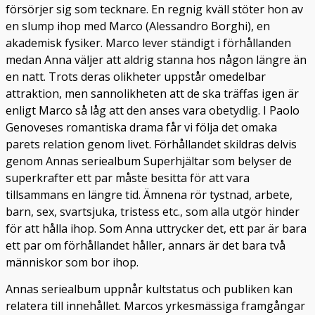
försörjer sig som tecknare. En regnig kväll stöter hon av
en slump ihop med Marco (Alessandro Borghi), en
akademisk fysiker. Marco lever ständigt i förhållanden
medan Anna väljer att aldrig stanna hos någon längre än
en natt. Trots deras olikheter uppstår omedelbar
attraktion, men sannolikheten att de ska träffas igen är
enligt Marco så låg att den anses vara obetydlig. I Paolo
Genoveses romantiska drama får vi följa det omaka
parets relation genom livet. Förhållandet skildras delvis
genom Annas seriealbum Superhjältar som belyser de
superkrafter ett par måste besitta för att vara
tillsammans en längre tid. Ämnena rör tystnad, arbete,
barn, sex, svartsjuka, tristess etc., som alla utgör hinder
för att hålla ihop. Som Anna uttrycker det, ett par är bara
ett par om förhållandet håller, annars är det bara två
människor som bor ihop.
Annas seriealbum uppnår kultstatus och publiken kan
relatera till innehållet. Marcos yrkesmässiga framgångar