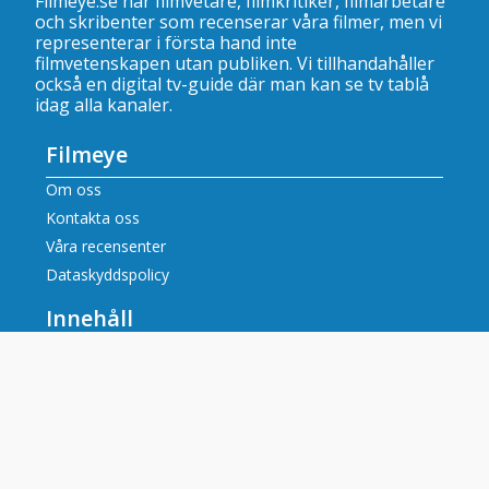
Filmeye.se har filmvetare, filmkritiker, filmarbetare
och skribenter som recenserar våra filmer, men vi
representerar i första hand inte
filmvetenskapen utan publiken. Vi tillhandahåller
också en digital tv-guide där man kan se
tv tablå
idag alla kanaler
.
Filmeye
Om oss
Kontakta oss
Våra recensenter
Dataskyddspolicy
Innehåll
Filmrecensioner
Artiklar
Tv tablå idag alla kanaler
Populära tv-kanaler
SVT tablå