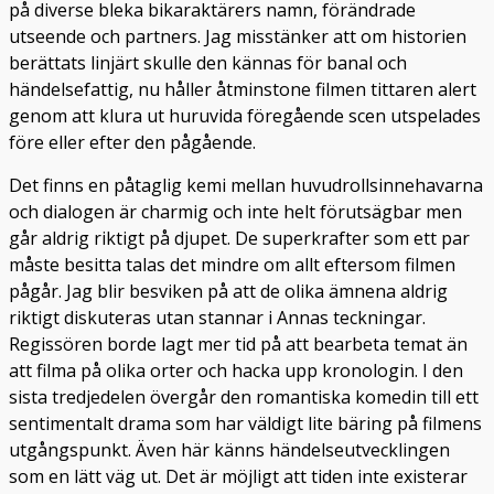
på diverse bleka bikaraktärers namn, förändrade
utseende och partners. Jag misstänker att om historien
berättats linjärt skulle den kännas för banal och
händelsefattig, nu håller åtminstone filmen tittaren alert
genom att klura ut huruvida föregående scen utspelades
före eller efter den pågående.
Det finns en påtaglig kemi mellan huvudrollsinnehavarna
och dialogen är charmig och inte helt förutsägbar men
går aldrig riktigt på djupet. De superkrafter som ett par
måste besitta talas det mindre om allt eftersom filmen
pågår. Jag blir besviken på att de olika ämnena aldrig
riktigt diskuteras utan stannar i Annas teckningar.
Regissören borde lagt mer tid på att bearbeta temat än
att filma på olika orter och hacka upp kronologin. I den
sista tredjedelen övergår den romantiska komedin till ett
sentimentalt drama som har väldigt lite bäring på filmens
utgångspunkt. Även här känns händelseutvecklingen
som en lätt väg ut. Det är möjligt att tiden inte existerar