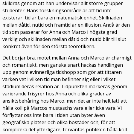
skildras genom att han undervisar allt större grupper
studenter. Hans forskningsområde är att tid inte
existerar, tid är bara en matematisk enhet. Skillnaden
mellan dåtid, nutid och framtid är en illusion. Ändå är den
tid som passerar för Anna och Marco i högsta grad
verklig och skillnaden mellan dåtid och nutid blir till slut
konkret även för den största teoretikern.
Det börjar bra, mötet mellan Anna och Marco är charmigt
och romantiskt, men ganska snart hackas handlingen
upp genom evinnerliga tidshopp som gör att tittaren
varken vet i vilken tid man befinner sig eller i vilket
stadium deras relation är. Tidpunkten markeras genom
varierande frisyrer hos Anna och olika grader av
ansiktsbehåring hos Marco, men det är inte helt lätt att
hålla koll på Marcos mustaschs vara eller icke vara. Vi
förflyttar oss inte bara i tiden utan byter även
geografiska platser och olika bostäder och, för att
komplicera det ytterligare, förväntas publiken hålla koll