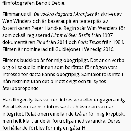
filmfotografen Benoit Debie.
Filmmanus till
De vackra dagarna i Aranjuez
är skrivet av
Wen Winders och är baserat på en teaterpjäs av
österrikaren Peter Handke. Regin står Wim Wenders för
som också regisserad
Himmel över Berlin
från 1987,
dokumentären
Pina
från 2011 och
Paris Texas
från 1984.
Filmen är nominerad till Guldlejonet i Venedig 2016.
Filmens budskap är för mig obegripligt. Det är en verbal
orgie i sexuella minnen som berättas för någon vars
intresse för detta känns obegriplig. Samtalet förs inte i
nån riktning utan det blir ett evigt och till synes
återupprepande.
Handlingen lyckas varken intressera eller engagera mig.
Berättelsen känns ointressant och kvinnan saknar
integritet. Relationen emellan de två är för mig kryptisk,
men helt klart är de är förtroliga med varandra. Deras
förhållande förblev för mig en gåta. H