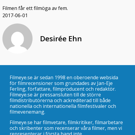
Filmen får ett filmöga av fem.
2017-06-01
Desirée Ehn
Filmeye.se är sedan 1998 en oberoende websida
för filmrecensioner som grundades av Jan-Eje
Ferling, författare, filmproducent och redaktör.
Filmeye.se är pressansluten till de större
filmdistributörerna och ackrediterad till både
nationella och internationella filmfestivaler och
filmevenemang.
Filmeye.se har filmvetare, filmkritiker, filmarbetare
och skribenter som recenserar våra filmer, men vi
representerar i första hand inte