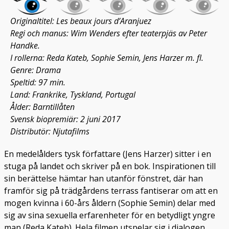
Originaltitel: Les beaux jours d’Aranjuez
Regi och manus: Wim Wenders efter teaterpjäs av Peter
Handke.
I rollerna: Reda Kateb, Sophie Semin, Jens Harzer m. fl.
Genre: Drama
Speltid: 97 min.
Land: Frankrike, Tyskland, Portugal
Ålder: Barntillåten
Svensk biopremiär: 2 juni 2017
Distributör: Njutafilms
En medelålders tysk författare (Jens Harzer) sitter i en
stuga på landet och skriver på en bok. Inspirationen till
sin berättelse hämtar han utanför fönstret, där han
framför sig på trädgårdens terrass fantiserar om att en
mogen kvinna i 60-års åldern (Sophie Semin) delar med
sig av sina sexuella erfarenheter för en betydligt yngre
man (Reda Kateb). Hela filmen utspelar sig i dialogen