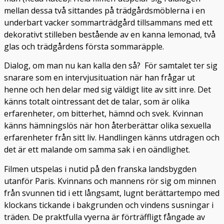
mellan dessa två sittandes på trädgårdsmöblerna i en
underbart vacker sommarträdgård tillsammans med ett
dekorativt stilleben bestående av en kanna lemonad, två
glas och trädgårdens första sommaräpple.
Dialog, om man nu kan kalla den så? För samtalet ter sig
snarare som en intervjusituation när han frågar ut
henne och hen delar med sig väldigt lite av sitt inre. Det
känns totalt ointressant det de talar, som är olika
erfarenheter, om bitterhet, hämnd och svek. Kvinnan
känns hämningslös när hon återberättar olika sexuella
erfarenheter från sitt liv. Handlingen känns utdragen och
det är ett malande om samma sak i en oändlighet.
Filmen utspelas i nutid på den franska landsbygden
utanför Paris. Kvinnans och mannens rör sig om minnen
från svunnen tid i ett långsamt, lugnt berättartempo med
klockans tickande i bakgrunden och vindens susningar i
träden. De praktfulla vyerna är förträffligt fångade av