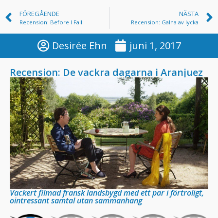
FÖREGÅENDE
NÄSTA
Recension: Before I Fall
Recension: Galna av lycka
Desirée Ehn
juni 1, 2017
Recension: De vackra dagarna i Aranjuez
Vackert filmad fransk landsbygd med ett par i förtroligt,
ointressant samtal utan sammanhang