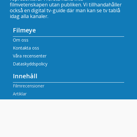
filmvetenskapen utan publiken. Vi tillhandahåller
också en digital tv-guide där man kan se
tv tablå
idag alla kanaler
.
Filmeye
Om oss
Kontakta oss
Våra recensenter
Dataskyddspolicy
Innehåll
Filmrecensioner
Artiklar
Tv tablå idag alla kanaler
Populära tv-kanaler
SVT tablå
SVT2 tablå