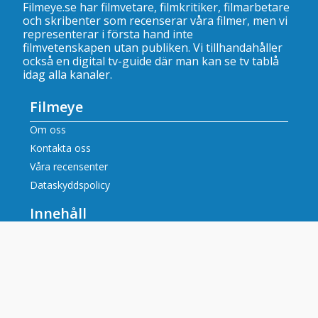
Filmeye.se har filmvetare, filmkritiker, filmarbetare
och skribenter som recenserar våra filmer, men vi
representerar i första hand inte
filmvetenskapen utan publiken. Vi tillhandahåller
också en digital tv-guide där man kan se
tv tablå
idag alla kanaler
.
Filmeye
Om oss
Kontakta oss
Våra recensenter
Dataskyddspolicy
Innehåll
Filmrecensioner
Artiklar
Tv tablå idag alla kanaler
Populära tv-kanaler