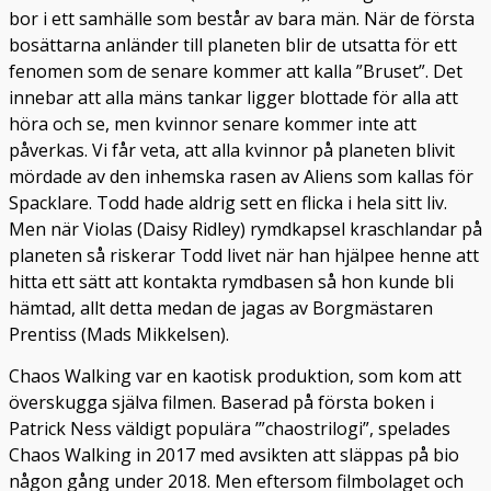
bor i ett samhälle som består av bara män. När de första
bosättarna anländer till planeten blir de utsatta för ett
fenomen som de senare kommer att kalla ”Bruset”. Det
innebar att alla mäns tankar ligger blottade för alla att
höra och se, men kvinnor senare kommer inte att
påverkas. Vi får veta, att alla kvinnor på planeten blivit
mördade av den inhemska rasen av Aliens som kallas för
Spacklare. Todd hade aldrig sett en flicka i hela sitt liv.
Men när Violas (Daisy Ridley) rymdkapsel kraschlandar på
planeten så riskerar Todd livet när han hjälpee henne att
hitta ett sätt att kontakta rymdbasen så hon kunde bli
hämtad, allt detta medan de jagas av Borgmästaren
Prentiss (Mads Mikkelsen).
Chaos Walking var en kaotisk produktion, som kom att
överskugga själva filmen. Baserad på första boken i
Patrick Ness väldigt populära ’”chaostrilogi”, spelades
Chaos Walking in 2017 med avsikten att släppas på bio
någon gång under 2018. Men eftersom filmbolaget och