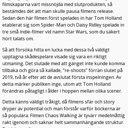
filmskaparna vart missnöjda med slutprodukten, så
bestämdes det att man skulle pausa filmens release.
Sedan den här filmen först spelades in har Tom Holland
etablerat sig som Spider-Man och Daisy Ridley spelade in
tre små indie-filmer vid namn Star Wars, som du säkert
hört talats om.
Så att försöka hitta en lucka med dessa två väldigt
upptagna skådespelare visade sig vara en riktigt
utmaning. Det slutade med att gänget inte kunde komma
tillbaka och göra så kallade, ”re-shoots” förrän slutet på
2019, två år efter att de avslutat första inspelningen. Av
detta märker publiken inge, utom att Tom Holland
förändras påtagligt i ålder i hoppen mellan olika scener.
Detta känns väldigt tråkigt, då filmens sfär och story
dryper av potential och man förstår varför böckerna är
så populära. Filmen Chaos Walking är tyvärr medelmåttig
rakt igenom och saknar helt sammanhängande struktur.