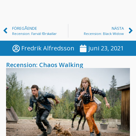
FÖREGÅENDE
NÄSTA
Recension: Farväl fårskallar
Recension: Black Widow
Fredrik Alfredsson
juni 23, 2021
Recension: Chaos Walking