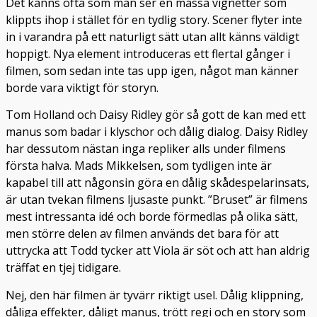
Det känns ofta som man ser en massa vignetter som
klippts ihop i stället för en tydlig story. Scener flyter inte
in i varandra på ett naturligt sätt utan allt känns väldigt
hoppigt. Nya element introduceras ett flertal gånger i
filmen, som sedan inte tas upp igen, något man känner
borde vara viktigt för storyn.
Tom Holland och Daisy Ridley gör så gott de kan med ett
manus som badar i klyschor och dålig dialog. Daisy Ridley
har dessutom nästan inga repliker alls under filmens
första halva. Mads Mikkelsen, som tydligen inte är
kapabel till att någonsin göra en dålig skådespelarinsats,
är utan tvekan filmens ljusaste punkt. ”Bruset” är filmens
mest intressanta idé och borde förmedlas på olika sätt,
men större delen av filmen används det bara för att
uttrycka att Todd tycker att Viola är söt och att han aldrig
träffat en tjej tidigare.
Nej, den här filmen är tyvärr riktigt usel. Dålig klippning,
dåliga effekter, dåligt manus, trött regi och en story som