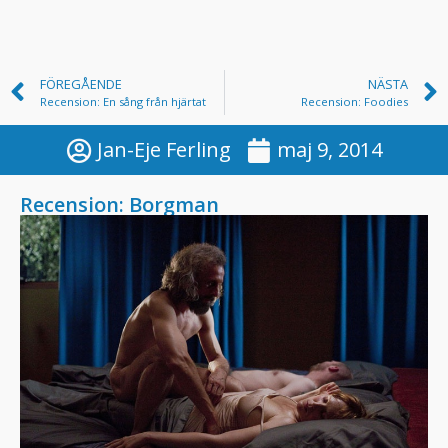
FÖREGÅENDE
NÄSTA
Recension: En sång från hjärtat
Recension: Foodies
Jan-Eje Ferling
maj 9, 2014
Recension: Borgman