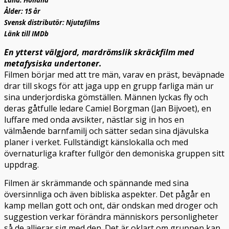
Land: Holland
Ålder: 15 år
Svensk distributör: Njutafilms
Länk till IMDb
En ytterst välgjord, mardrömslik skräckfilm med
metafysiska undertoner.
Filmen börjar med att tre män, varav en präst, beväpnade
drar till skogs för att jaga upp en grupp farliga män ur
sina underjordiska gömställen. Männen lyckas fly och
deras gåtfulle ledare Camiel Borgman (Jan Bijvoet), en
luffare med onda avsikter, nästlar sig in hos en
välmående barnfamilj och sätter sedan sina djävulska
planer i verket. Fullständigt känslokalla och med
övernaturliga krafter fullgör den demoniska gruppen sitt
uppdrag.
Filmen är skrämmande och spännande med sina
översinnliga och även bibliska aspekter. Det pågår en
kamp mellan gott och ont, där ondskan med droger och
suggestion verkar förändra människors personligheter
så de allierar sig med den. Det är oklart om gruppen kan