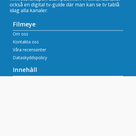
också en digital tv-guide där man kan se
tv tablå
idag alla kanaler
.
Filmeye
Om oss
Kontakta oss
Våra recensenter
Dataskyddspolicy
Innehåll
Filmrecensioner
Artiklar
Tv tablå idag alla kanaler
Populära tv-kanaler
SVT tablå
SVT2 tablå
TV3 tablå