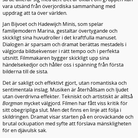
vara utsänd från överjordiska sammanhang med
uppdrag att ta över världen.
Jan Bijvoet och Hadewijch Minis, som spelar
familjemodern Marina, gestaltar övertygande och
skickligt sina huvudroller i det kraftfulla manuset.
Dialogen är sparsam och dramat berättas mestadels i
välgjorda bildsekvenser i rätt tempo och i perfekta
utsnitt. Filmmakaren bygger skickligt upp sina
händelsekedjor och håller oss i spänning från första
bilderna till de sista.
Det är sakligt och effektivt gjort, utan romantiska och
sentimentala inslag. Musiken är återhållsam och ljudet
utan överdrivna effekter. Tekniskt och artistiskt är alltså
Borgman
mycket välgjord. Filmen har fått viss kritik för
sitt obegripliga slut. Men det finns en linje att följa i
skildringen. Dramat visar starten på en oroväckande och
brutal ockupation med syfte att förslava mänskligheten
för en djävulsk sak.