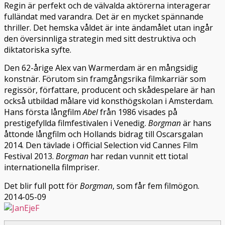
Regin är perfekt och de välvalda aktörerna interagerar
fulländat med varandra. Det är en mycket spännande
thriller. Det hemska våldet är inte ändamålet utan ingår
den översinnliga strategin med sitt destruktiva och
diktatoriska syfte.
Den 62-årige Alex van Warmerdam är en mångsidig
konstnär. Förutom sin framgångsrika filmkarriär som
regissör, författare, producent och skådespelare är han
också utbildad målare vid konsthögskolan i Amsterdam.
Hans första långfilm
Abel
från 1986 visades på
prestigefyllda filmfestivalen i Venedig.
Borgman
är hans
åttonde långfilm och Hollands bidrag till Oscarsgalan
2014. Den tävlade i Official Selection vid Cannes Film
Festival 2013.
Borgman
har redan vunnit ett tiotal
internationella filmpriser.
Det blir full pott för
Borgman
, som får fem filmögon.
2014-05-09