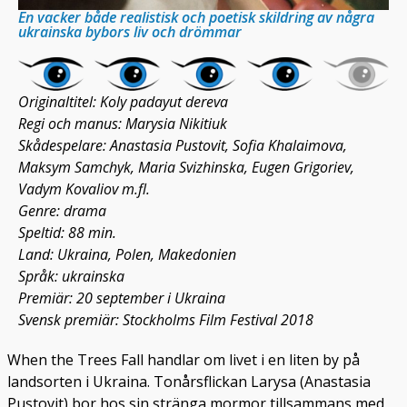
En vacker både realistisk och poetisk skildring av några
ukrainska bybors liv och drömmar
Originaltitel: Koly padayut dereva
Regi och manus: Marysia Nikitiuk
Skådespelare: Anastasia Pustovit, Sofia Khalaimova,
Maksym Samchyk, Maria Svizhinska, Eugen Grigoriev,
Vadym Kovaliov m.fl.
Genre: drama
Speltid: 88 min.
Land: Ukraina, Polen, Makedonien
Språk: ukrainska
Premiär: 20 september i Ukraina
Svensk premiär: Stockholms Film Festival 2018
When the Trees Fall handlar om livet i en liten by på
landsorten i Ukraina. Tonårsflickan Larysa (Anastasia
Pustovit) bor hos sin stränga mormor tillsammans med