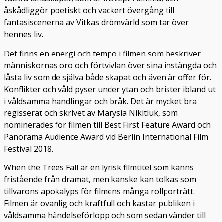
åskådliggör poetiskt och vackert övergång till
fantasiscenerna av Vitkas drömvärld som tar över
hennes liv.
Det finns en energi och tempo i filmen som beskriver
människornas oro och förtvivlan över sina instängda och
låsta liv som de själva både skapat och även är offer för.
Konflikter och våld pyser under ytan och brister ibland ut
i våldsamma handlingar och bråk. Det är mycket bra
regisserat och skrivet av Marysia Nikitiuk, som
nominerades för filmen till Best First Feature Award och
Panorama Audience Award vid Berlin International Film
Festival 2018.
When the Trees Fall är en lyrisk filmtitel som känns
fristående från dramat, men kanske kan tolkas som
tillvarons apokalyps för filmens många rollporträtt.
Filmen är ovanlig och kraftfull och kastar publiken i
våldsamma händelseförlopp och som sedan vänder till