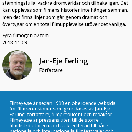
stämningsfulla, vackra drömvärldar och tillbaka igen. Det
kan upplevas som filmens historier inte hänger samman,
men det finns linjer som går genom dramat och
övertygar om en total filmupplevelse utöver det vanliga.
Fyra filmögon av fem.
2018-11-09
Jan-Eje Ferling
Författare
Filmeye.se är sedan 1998 en oberoende websida
för filmrecensioner som grundades av Jan-Eje
Ferling, författare, filmproducent och redaktör.
Filmeye.se är pressansluten till de större
filmdistributörerna och ackrediterad till både
nationella och internationella filmfestivaler och