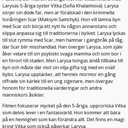
Larysas 5-åriga syster Vitka (Sofia Khalaimova). Larysa
sörjer sin döde far, men är förälskad i den kriminella
tonåringen Scar (Maksym Samchyk). Hon vill lämna byn
med Scar och börja ett nytt liv någon annanstans och
slippa anpassa sig till traditionerna i bylivet. Larysa lyckas
till slut rymma med Scar, men hamnar i gängbråk på tåg,
där Scar blir misshandlad. Han överger Larysa, som själv
åker vidare till sin psykiskt svaga mamma och som bor i
en förort till staden. Men Larysa tvingas ändå tillbaka till
byn och måste där mot sin vilja gifta sig med en snäll
bybo. Larysa upptäcker, att hennes mormor en gång
offrade sin kärlek till en ung zigenare, men övergav
honom för traditionella värderingar och andra
människors åsikter.
Filmen fokuserar mycket på den 5-åriga, upproriska Vitka
som delvis lever i en fantasivärld. Hon kommer att bära
på en hemlighet som kan förändra allt. Det finns en magi
kring Vitka som också påverkar Larysa.