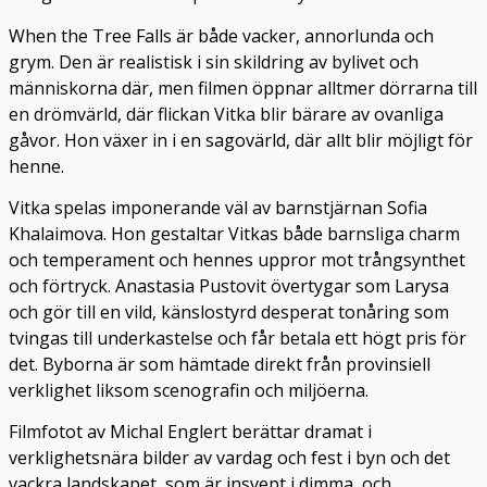
When the Tree Falls är både vacker, annorlunda och
grym. Den är realistisk i sin skildring av bylivet och
människorna där, men filmen öppnar alltmer dörrarna till
en drömvärld, där flickan Vitka blir bärare av ovanliga
gåvor. Hon växer in i en sagovärld, där allt blir möjligt för
henne.
Vitka spelas imponerande väl av barnstjärnan Sofia
Khalaimova. Hon gestaltar Vitkas både barnsliga charm
och temperament och hennes uppror mot trångsynthet
och förtryck. Anastasia Pustovit övertygar som Larysa
och gör till en vild, känslostyrd desperat tonåring som
tvingas till underkastelse och får betala ett högt pris för
det. Byborna är som hämtade direkt från provinsiell
verklighet liksom scenografin och miljöerna.
Filmfotot av Michal Englert berättar dramat i
verklighetsnära bilder av vardag och fest i byn och det
vackra landskapet, som är insvept i dimma, och