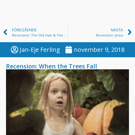
FÖREGÅENDE
NÄSTA
Recension: The Old man & The Gun
Recension: Jesus
Jan-Eje Ferling
november 9, 2018
Recension: When the Trees Fall