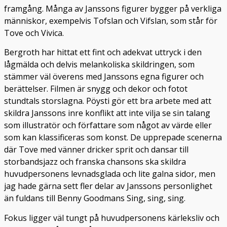
framgång. Många av Janssons figurer bygger på verkliga
människor, exempelvis Tofslan och Vifslan, som står för
Tove och Vivica.
Bergroth har hittat ett fint och adekvat uttryck i den
lågmälda och delvis melankoliska skildringen, som
stämmer väl överens med Janssons egna figurer och
berättelser. Filmen är snygg och dekor och fotot
stundtals storslagna. Pöysti gör ett bra arbete med att
skildra Janssons inre konflikt att inte vilja se sin talang
som illustratör och författare som något av värde eller
som kan klassificeras som konst. De upprepade scenerna
där Tove med vänner dricker sprit och dansar till
storbandsjazz och franska chansons ska skildra
huvudpersonens levnadsglada och lite galna sidor, men
jag hade gärna sett fler delar av Janssons personlighet
än fuldans till Benny Goodmans Sing, sing, sing.
Fokus ligger väl tungt på huvudpersonens kärleksliv och