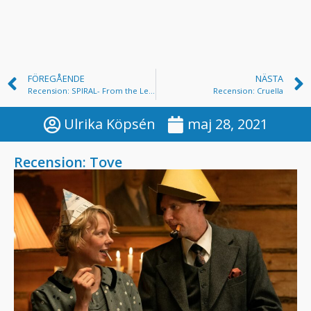
FÖREGÅENDE
NÄSTA
Recension: SPIRAL- From the Legacy of Saw
Recension: Cruella
Ulrika Köpsén
maj 28, 2021
Recension: Tove