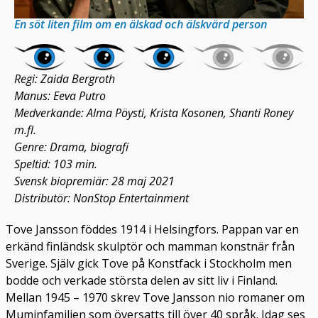
En söt liten film om en älskad och älskvärd person
Regi: Zaida Bergroth
Manus: Eeva Putro
Medverkande: Alma Pöysti, Krista Kosonen, Shanti Roney
m.fl.
Genre: Drama, biografi
Speltid: 103 min.
Svensk biopremiär: 28 maj 2021
Distributör: NonStop Entertainment
Tove Jansson föddes 1914 i Helsingfors. Pappan var en
erkänd finländsk skulptör och mamman konstnär från
Sverige. Själv gick Tove på Konstfack i Stockholm men
bodde och verkade största delen av sitt liv i Finland.
Mellan 1945 – 1970 skrev Tove Jansson nio romaner om
Muminfamiljen som översatts till över 40 språk. Idag ses