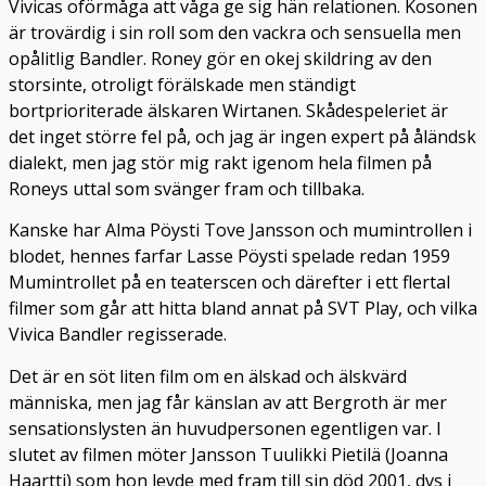
Vivicas oförmåga att våga ge sig hän relationen. Kosonen
är trovärdig i sin roll som den vackra och sensuella men
opålitlig Bandler. Roney gör en okej skildring av den
storsinte, otroligt förälskade men ständigt
bortprioriterade älskaren Wirtanen. Skådespeleriet är
det inget större fel på, och jag är ingen expert på åländsk
dialekt, men jag stör mig rakt igenom hela filmen på
Roneys uttal som svänger fram och tillbaka.
Kanske har Alma Pöysti Tove Jansson och mumintrollen i
blodet, hennes farfar Lasse Pöysti spelade redan 1959
Mumintrollet på en teaterscen och därefter i ett flertal
filmer som går att hitta bland annat på SVT Play, och vilka
Vivica Bandler regisserade.
Det är en söt liten film om en älskad och älskvärd
människa, men jag får känslan av att Bergroth är mer
sensationslysten än huvudpersonen egentligen var. I
slutet av filmen möter Jansson Tuulikki Pietilä (Joanna
Haartti) som hon levde med fram till sin död 2001, dvs i