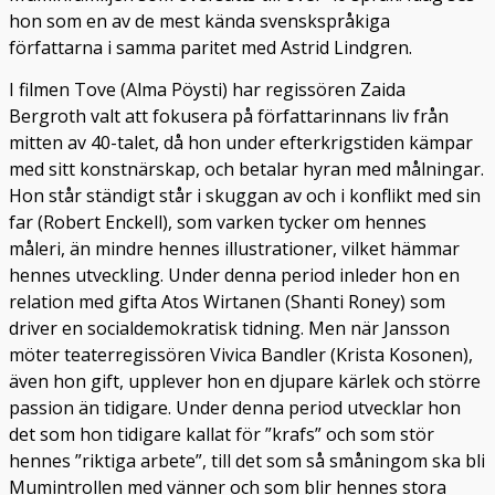
hon som en av de mest kända svenskspråkiga
författarna i samma paritet med Astrid Lindgren.
I filmen Tove (Alma Pöysti) har regissören Zaida
Bergroth valt att fokusera på författarinnans liv från
mitten av 40-talet, då hon under efterkrigstiden kämpar
med sitt konstnärskap, och betalar hyran med målningar.
Hon står ständigt står i skuggan av och i konflikt med sin
far (Robert Enckell), som varken tycker om hennes
måleri, än mindre hennes illustrationer, vilket hämmar
hennes utveckling. Under denna period inleder hon en
relation med gifta Atos Wirtanen (Shanti Roney) som
driver en socialdemokratisk tidning. Men när Jansson
möter teaterregissören Vivica Bandler (Krista Kosonen),
även hon gift, upplever hon en djupare kärlek och större
passion än tidigare. Under denna period utvecklar hon
det som hon tidigare kallat för ”krafs” och som stör
hennes ”riktiga arbete”, till det som så småningom ska bli
Mumintrollen med vänner och som blir hennes stora