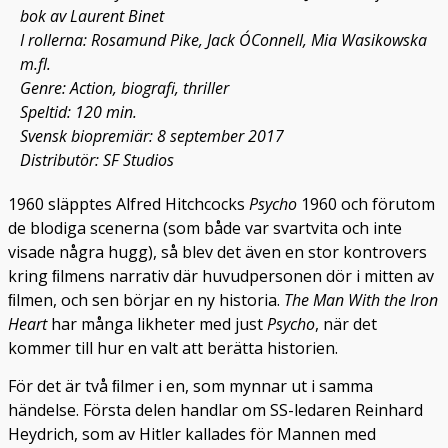
bok av Laurent Binet
I rollerna: Rosamund Pike, Jack O´Connell, Mia Wasikowska
m.fl.
Genre: Action, biografi, thriller
Speltid: 120 min.
Svensk biopremiär: 8 september 2017
Distributör: SF Studios
1960 släpptes Alfred Hitchcocks
Psycho
1960 och förutom
de blodiga scenerna (som både var svartvita och inte
visade några hugg), så blev det även en stor kontrovers
kring ﬁlmens narrativ där huvudpersonen dör i mitten av
ﬁlmen, och sen börjar en ny historia.
The Man With the Iron
Heart
har många likheter med just
Psycho
, när det
kommer till hur en valt att berätta historien.
För det är två ﬁlmer i en, som mynnar ut i samma
händelse. Första delen handlar om SS-ledaren Reinhard
Heydrich, som av Hitler kallades för Mannen med