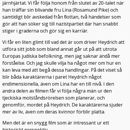
järnhjärtat. Vi får följa honom från slutet av 20-talet när
han träffar sin blivande fru Lina (Rosamund Pike) och
samtidigt blir avskedad från ﬂottan, två händelser som
gör att han söker sig till nazistpartiet där han snabbt
stiger i graderna och gör sig en karriär.
Vi får en liten glimt till vad det är som driver Heydrich att
utföra sitt jobb som bland annat går ut på att utrota
Europas judiska befolkning, men jag saknar ändå mer
förståelse. Och jag skulle vilja ha något mer om hur en
kan leva med att begå dessa handlingar. På det viset så
blir båda karaktärerna i paret Heydrich något
endimensionella, även om Lina har en till nivå. I den
andra delen av ﬁlmen får vi följa några män ur den
tjeckiska motståndsrörelsen som planerar, och
genomför, mordet på Heydrich. De karaktärerna sjuder
mer av liv, även om deras kvinnor förblir platta.
Men det är en snygg ﬁlm som är intressant ur ett
historiskt perspektiv.