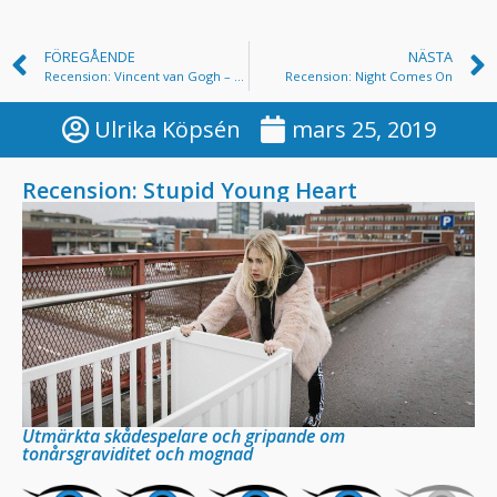
FÖREGÅENDE
NÄSTA
Recension: Vincent van Gogh – Vid evighetens port
Recension: Night Comes On
Ulrika Köpsén
mars 25, 2019
Recension: Stupid Young Heart
Utmärkta skådespelare och gripande om
tonårsgraviditet och mognad