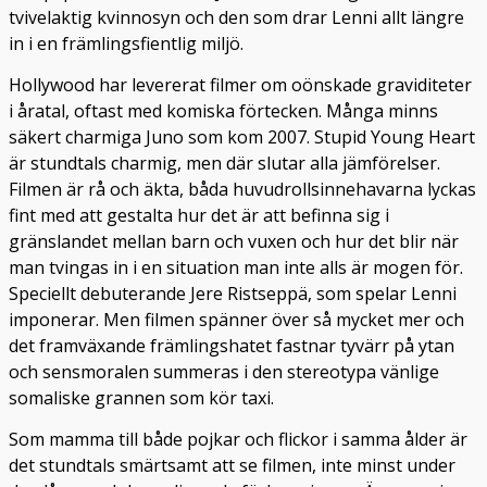
tvivelaktig kvinnosyn och den som drar Lenni allt längre
in i en främlingsfientlig miljö.
Hollywood har levererat filmer om oönskade graviditeter
i åratal, oftast med komiska förtecken. Många minns
säkert charmiga Juno som kom 2007. Stupid Young Heart
är stundtals charmig, men där slutar alla jämförelser.
Filmen är rå och äkta, båda huvudrollsinnehavarna lyckas
fint med att gestalta hur det är att befinna sig i
gränslandet mellan barn och vuxen och hur det blir när
man tvingas in i en situation man inte alls är mogen för.
Speciellt debuterande Jere Ristseppä, som spelar Lenni
imponerar. Men filmen spänner över så mycket mer och
det framväxande främlingshatet fastnar tyvärr på ytan
och sensmoralen summeras i den stereotypa vänlige
somaliske grannen som kör taxi.
Som mamma till både pojkar och flickor i samma ålder är
det stundtals smärtsamt att se filmen, inte minst under