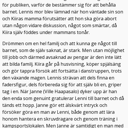
för publiken, varför de bestämmer sig för att behålla
barnet. Lennis mor blev lämnad när hon väntade sin son
och Kiiras mamma förutsätter att hon ska göra abort
utan någon vidare diskussion, något som smärtar, då
Kiira själv föddes under mammans tonår.
Drömmen om en hel familj och att kunna ge något till
barnet, som de själv saknat, är stark. Men utan möjlighet
till jobb och därmed avsaknad av pengar är den inte lätt
att bilda familj. Kiira går på husvisning, köper spjälsäng
och gör tappra försök att fortsätta i danstruppen, trots
den växande magen. Lennis strävan att dels finna en
fadersfigur, dels förbereda sig för att själv bli en, griper
tag i en. När Janne (Ville Haapasalo) dyker upp är han
den enda som genuint gratulerar Lenni till barnet och då
tänds ett hopp. Janne gör ett älskvärt intryck och
försöker göra en man av Lenni, både genom att lära
honom hantera en skruvdragare och genom träning i
kampsportslokalen. Men Janne är samtidigt en man med