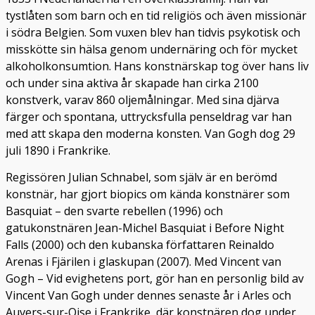
tystlåten som barn och en tid religiös och även missionär
i södra Belgien. Som vuxen blev han tidvis psykotisk och
misskötte sin hälsa genom undernäring och för mycket
alkoholkonsumtion. Hans konstnärskap tog över hans liv
och under sina aktiva år skapade han cirka 2100
konstverk, varav 860 oljemålningar. Med sina djärva
färger och spontana, uttrycksfulla penseldrag var han
med att skapa den moderna konsten. Van Gogh dog 29
juli 1890 i Frankrike.
Regissören Julian Schnabel, som själv är en berömd
konstnär, har gjort biopics om kända konstnärer som
Basquiat – den svarte rebellen (1996) och
gatukonstnären Jean-Michel Basquiat i Before Night
Falls (2000) och den kubanska författaren Reinaldo
Arenas i Fjärilen i glaskupan (2007). Med Vincent van
Gogh – Vid evighetens port, gör han en personlig bild av
Vincent Van Gogh under dennes senaste år i Arles och
Auvers-sur-Oise i Frankrike, där konstnären dog under