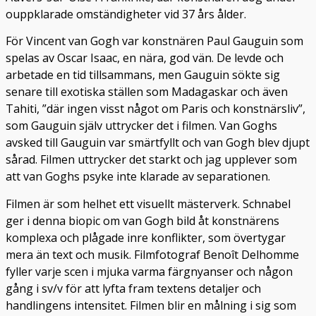
ouppklarade omständigheter vid 37 års ålder.
För Vincent van Gogh var konstnären Paul Gauguin som
spelas av Oscar Isaac, en nära, god vän. De levde och
arbetade en tid tillsammans, men Gauguin sökte sig
senare till exotiska ställen som Madagaskar och även
Tahiti, ”där ingen visst något om Paris och konstnärsliv”,
som Gauguin själv uttrycker det i filmen. Van Goghs
avsked till Gauguin var smärtfyllt och van Gogh blev djupt
sårad. Filmen uttrycker det starkt och jag upplever som
att van Goghs psyke inte klarade av separationen.
Filmen är som helhet ett visuellt mästerverk. Schnabel
ger i denna biopic om van Gogh bild åt konstnärens
komplexa och plågade inre konflikter, som övertygar
mera än text och musik. Filmfotograf Benoît Delhomme
fyller varje scen i mjuka varma färgnyanser och någon
gång i sv/v för att lyfta fram textens detaljer och
handlingens intensitet. Filmen blir en målning i sig som