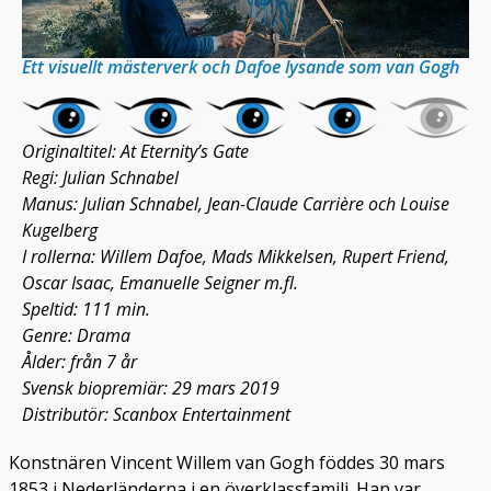
Ett visuellt mästerverk och Dafoe lysande som van Gogh
Originaltitel: At Eternity’s Gate
Regi: Julian Schnabel
Manus: Julian Schnabel, Jean-Claude Carrière och Louise
Kugelberg
I rollerna: Willem Dafoe, Mads Mikkelsen, Rupert Friend,
Oscar Isaac, Emanuelle Seigner m.fl.
Speltid: 111 min.
Genre: Drama
Ålder: från 7 år
Svensk biopremiär: 29 mars 2019
Distributör: Scanbox Entertainment
Konstnären Vincent Willem van Gogh föddes 30 mars
1853 i Nederländerna i en överklassfamilj. Han var