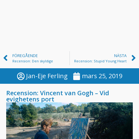
FÖREGÅENDE
NÄSTA
Recension: Den skyldige
Recension: Stupid Young Heart
Jan-Eje Ferling
mars 25, 2019
Recension: Vincent van Gogh – Vid
evighetens port