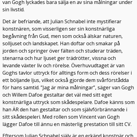
van Gogh lyckades bara sälja en av sina målningar under
sin livstid.
Det är befriande, att Julian Schnabel inte mystifierar
konstnären, som visserligen ser sin konstnärliga
begåvning från Gud, men som också älskar naturen,
solljuset och landskapet. Han doftar och smakar på
jorden och springer över fälten och studerar träden,
stenarna och hur ljuset ger trädrötter, vissna och
levande växter liv och rörelse. Överhuvudtaget är van
Goghs tavlor uttryck för alltings form och dess rörelser i
ett böljande ljus, vilket också gjorde dem svårförstådda
för hans samtid. ”Jag är mina målningar”, säger van Gogh
och Willem Dafoe gestaltar det väl med sitt eget
konstnärliga uttryck som skådespelare. Dafoe känns som
han ÄR den han gestaltar och som självförbrännande i
sitt skådespeleri. Med rollen som Vincent van Gogh
lägger Dafoe till ännu en mästerlig prestation till sitt CV.
Eftersom Julian Schnabel själv är en erkänd konstnär och