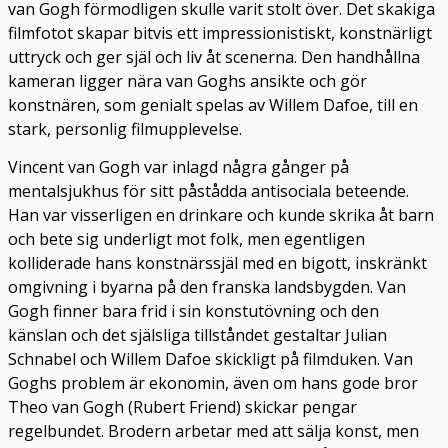
van Gogh förmodligen skulle varit stolt över. Det skakiga
filmfotot skapar bitvis ett impressionistiskt, konstnärligt
uttryck och ger själ och liv åt scenerna. Den handhållna
kameran ligger nära van Goghs ansikte och gör
konstnären, som genialt spelas av Willem Dafoe, till en
stark, personlig filmupplevelse.
Vincent van Gogh var inlagd några gånger på
mentalsjukhus för sitt påstådda antisociala beteende.
Han var visserligen en drinkare och kunde skrika åt barn
och bete sig underligt mot folk, men egentligen
kolliderade hans konstnärssjäl med en bigott, inskränkt
omgivning i byarna på den franska landsbygden. Van
Gogh finner bara frid i sin konstutövning och den
känslan och det själsliga tillståndet gestaltar Julian
Schnabel och Willem Dafoe skickligt på filmduken. Van
Goghs problem är ekonomin, även om hans gode bror
Theo van Gogh (Rubert Friend) skickar pengar
regelbundet. Brodern arbetar med att sälja konst, men