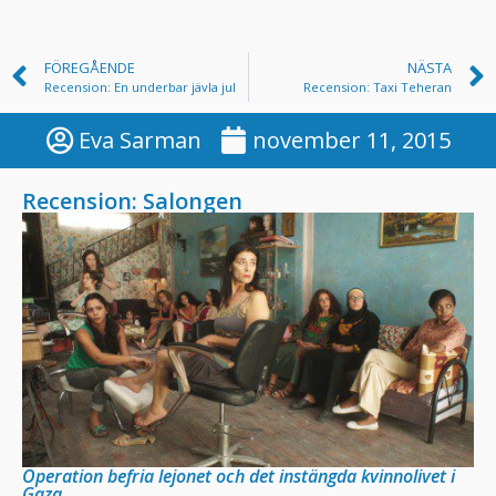
FÖREGÅENDE
NÄSTA
Recension: En underbar jävla jul
Recension: Taxi Teheran
Eva Sarman
november 11, 2015
Recension: Salongen
Operation befria lejonet och det instängda kvinnolivet i
Gaza