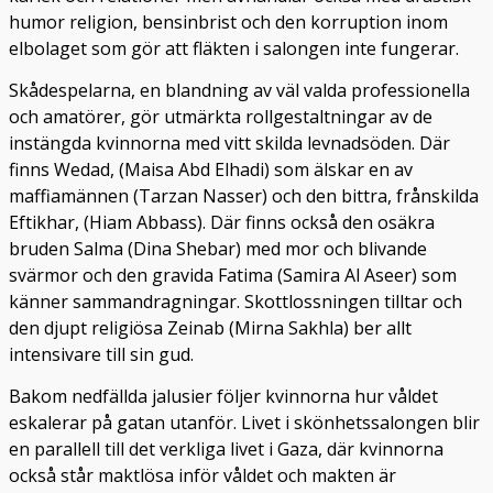
humor religion, bensinbrist och den korruption inom
elbolaget som gör att fläkten i salongen inte fungerar.
Skådespelarna, en blandning av väl valda professionella
och amatörer, gör utmärkta rollgestaltningar av de
instängda kvinnorna med vitt skilda levnadsöden. Där
finns Wedad, (Maisa Abd Elhadi) som älskar en av
maffiamännen (Tarzan Nasser) och den bittra, frånskilda
Eftikhar, (Hiam Abbass). Där finns också den osäkra
bruden Salma (Dina Shebar) med mor och blivande
svärmor och den gravida Fatima (Samira Al Aseer) som
känner sammandragningar. Skottlossningen tilltar och
den djupt religiösa Zeinab (Mirna Sakhla) ber allt
intensivare till sin gud.
Bakom nedfällda jalusier följer kvinnorna hur våldet
eskalerar på gatan utanför. Livet i skönhetssalongen blir
en parallell till det verkliga livet i Gaza, där kvinnorna
också står maktlösa inför våldet och makten är