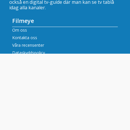
också en digital tv-guide där man kan se
tv tablå
idag alla kanaler
.
Filmeye
Om oss
Kontakta oss
Våra recensenter
Dataskyddspolicy
Innehåll
Filmrecensioner
Artiklar
Tv tablå idag alla kanaler
Populära tv-kanaler
SVT tablå
SVT2 tablå
TV3 tablå