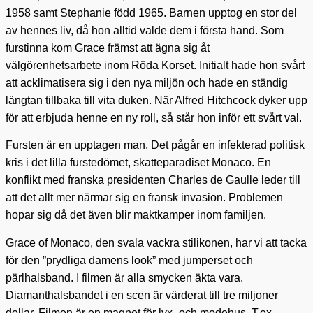
1958 samt Stephanie född 1965. Barnen upptog en stor del
av hennes liv, då hon alltid valde dem i första hand. Som
furstinna kom Grace främst att ägna sig åt
välgörenhetsarbete inom Röda Korset. Initialt hade hon svårt
att acklimatisera sig i den nya miljön och hade en ständig
längtan tillbaka till vita duken. När Alfred Hitchcock dyker upp
för att erbjuda henne en ny roll, så står hon inför ett svårt val.
Fursten är en upptagen man. Det pågår en infekterad politisk
kris i det lilla furstedömet, skatteparadiset Monaco. En
konflikt med franska presidenten Charles de Gaulle leder till
att det allt mer närmar sig en fransk invasion. Problemen
hopar sig då det även blir maktkamper inom familjen.
Grace of Monaco, den svala vackra stilikonen, har vi att tacka
för den ”prydliga damens look” med jumperset och
pärlhalsband. I filmen är alla smycken äkta vara.
Diamanthalsbandet i en scen är värderat till tre miljoner
dollar. Filmen är en magnet för lyx- och modehus. T.ex.