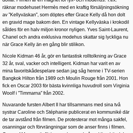
räknar modehuset Hermès med en kraftig försäljningsökning
av ”Kellyväskan”, som döptes efter Grace Kelly då hon dolt
en gravid mage bakom den. En vintage Kellyväska i krokodil
såldes för en halv miljon kronor nyligen. Yves Saint-Laurent,
Chanel och andra exklusiva modehus skattar sig lyckliga nu
när Grace Kelly än en gång blir stilikon.
Nicole Kidman 46 år, gör en fantastisk rolltolkning av Grace
32 år, sval, vacker och intelligent. Kidman har varit en av
mina favoritskådespelare sedan jag såg henne i TV-serien
Bangkok Hilton från 1989 och Moulin Rouge från 2001. Hon
fick en Oscar 2003 för bästa kvinnliga huvudroll som Virginia
Woolf i ”Timmarna” från 2002.
Nuvarande fursten Albert II har tillsammans med sina två
systrar Caroline och Stéphanie publicerat en kommuniké där
de tar avstånd från filmen. De protesterar mot många sakfel,
osanningar och förvrängningar som de anser finns i filmen.