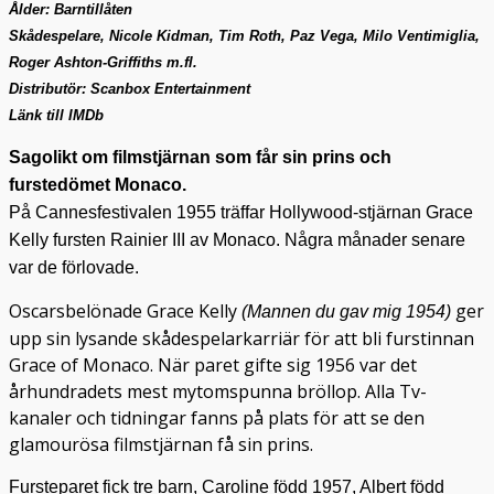
Ålder: Barntillåten
Skådespelare, Nicole Kidman, Tim Roth, Paz Vega, Milo Ventimiglia,
Roger Ashton-Griffiths m.fl.
Distributör: Scanbox Entertainment
Länk till IMDb
Sagolikt om filmstjärnan som får sin prins och
furstedömet Monaco.
På Cannesfestivalen 1955 träffar Hollywood-stjärnan Grace
Kelly fursten Rainier III av Monaco. Några månader senare
var de förlovade.
Oscarsbelönade Grace Kelly
ger
(Mannen du gav mig 1954)
upp sin lysande skådespelarkarriär för att bli furstinnan
Grace of Monaco. När paret gifte sig 1956 var det
århundradets mest mytomspunna bröllop. Alla Tv-
kanaler och tidningar fanns på plats för att se den
glamourösa filmstjärnan få sin prins.
Fursteparet fick tre barn, Caroline född 1957, Albert född