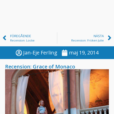
FÖREGÅENDE
NÄSTA
Recension: Locke
Recension: Fröken Julie
Jan-Eje Ferling
maj 19, 2014
Recension: Grace of Monaco