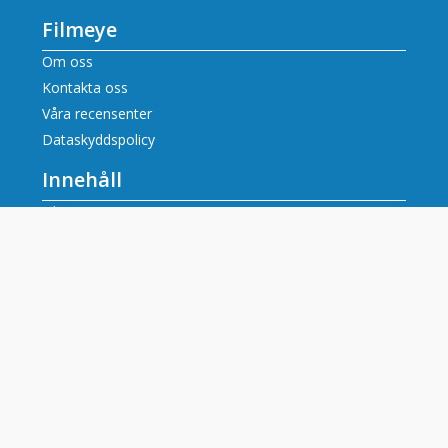
Filmeye
Om oss
Kontakta oss
Våra recensenter
Dataskyddspolicy
Innehåll
Filmrecensioner
Artiklar
Tv tablå idag alla kanaler
Populära tv-kanaler
SVT tablå
SVT2 tablå
TV3 tablå
TV4 tablå