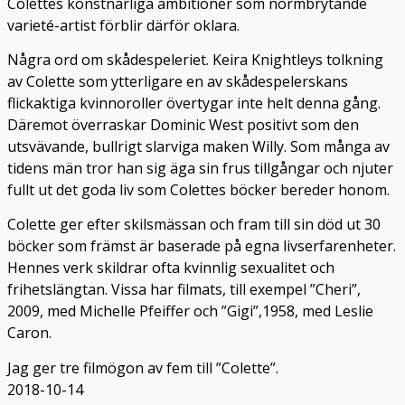
Colettes konstnärliga ambitioner som normbrytande
varieté-artist förblir därför oklara.
Några ord om skådespeleriet. Keira Knightleys tolkning
av Colette som ytterligare en av skådespelerskans
flickaktiga kvinnoroller övertygar inte helt denna gång.
Däremot överraskar Dominic West positivt som den
utsvävande, bullrigt slarviga maken Willy. Som många av
tidens män tror han sig äga sin frus tillgångar och njuter
fullt ut det goda liv som Colettes böcker bereder honom.
Colette ger efter skilsmässan och fram till sin död ut 30
böcker som främst är baserade på egna livserfarenheter.
Hennes verk skildrar ofta kvinnlig sexualitet och
frihetslängtan. Vissa har filmats, till exempel ”Cheri”,
2009, med Michelle Pfeiffer och ”Gigi”,1958, med Leslie
Caron.
Jag ger tre filmögon av fem till ”Colette”.
2018-10-14