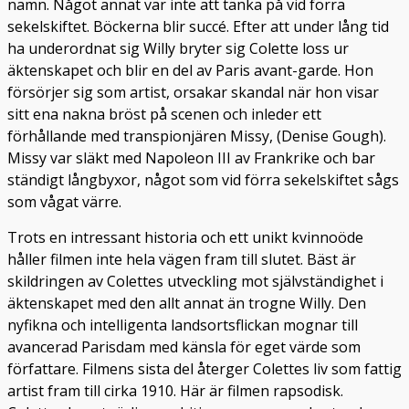
namn. Något annat var inte att tänka på vid förra
sekelskiftet. Böckerna blir succé. Efter att under lång tid
ha underordnat sig Willy bryter sig Colette loss ur
äktenskapet och blir en del av Paris avant-garde. Hon
försörjer sig som artist, orsakar skandal när hon visar
sitt ena nakna bröst på scenen och inleder ett
förhållande med transpionjären Missy, (Denise Gough).
Missy var släkt med Napoleon III av Frankrike och bar
ständigt långbyxor, något som vid förra sekelskiftet sågs
som vågat värre.
Trots en intressant historia och ett unikt kvinnoöde
håller filmen inte hela vägen fram till slutet. Bäst är
skildringen av Colettes utveckling mot självständighet i
äktenskapet med den allt annat än trogne Willy. Den
nyfikna och intelligenta landsortsflickan mognar till
avancerad Parisdam med känsla för eget värde som
författare. Filmens sista del återger Colettes liv som fattig
artist fram till cirka 1910. Här är filmen rapsodisk.