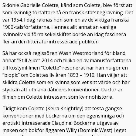
Sidonie Gabrielle Colette, känd som Colette, blev först att
som kvinnlig författare få en fransk statsbegravning. Det
var 1954. I dag räknas hon som en av de viktiga franska
1900-talsförfattarna. Hennes allt annat än vanliga
kvinnoliv vid förra sekelskiftet borde än idag fascinera
fler än den litteraturintresserade publiken.
Så har också regissören Wash Westmorland för bland
annat ”Still Alice” 2014 och tillika en av manusförfattarna
till kostymfilmen ”Colette” resonerat när han nu gör en
”biopic” om Colettes liv åren 1893 – 1910. Han väljer att
skildra Colette som en kvinna som vet sitt värde och har
styrkan att utmana dåtidens konventioner. Därför är
filmen om Colette intressant som kvinnohistoria.
Tidigt kom Colette (Keira Knightley) att testa gängse
konventioner med böckerna om den egensinniga och
erotiskt intresserade Claudine. Böckerna utgavs av
maken och bokförläggaren Willy (Dominic West) i eget