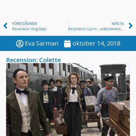
FÖREGÅENDE
NÄSTA
Recension: Dog Days
Recension: Lyrro – ut&invandrarna
Eva Sarman
oktober 14, 2018
Recension: Colette