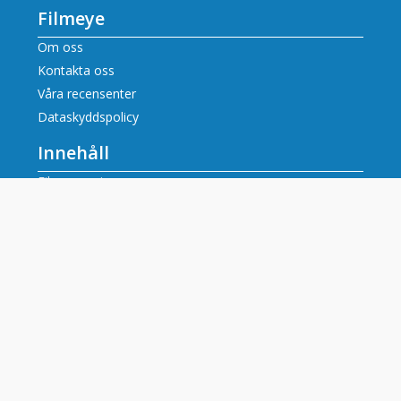
Filmeye
Om oss
Kontakta oss
Våra recensenter
Dataskyddspolicy
Innehåll
Filmrecensioner
Artiklar
Tv tablå idag alla kanaler
Populära tv-kanaler
SVT tablå
SVT2 tablå
TV3 tablå
TV4 tablå