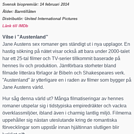
Svensk biopremiär: 14 februari 2014
Ålder: Barntillåten
Distributör: United International Pictures
Länk till IMDb
Vilse i ”Austenland”
Jane Austens sex romaner ges ständigt ut i nya upplagor. En
hastig sökning på nätet visar också att bara under 2000-talet
har ett 25-tal filmer och TV-serier tillkommit baserade på
hennes liv och produktion. Jämförbara storheter bland
filmade litterära förlagor är Bibeln och Shakespeares verk.
”Austenland” är ytterligare en i raden av filmer som bygger på
Jane Austens värld.
Hur såg denna värld ut? Många filmatiseringar av hennes
romaner utspelar sig i tidstypiska empiredräkter och vackra
överklassmiljöer, ibland även i charmig lantlig miljö. Filmerna
uppehåller sig nästan uteslutande kring de romantiska
förvecklingar som uppstår innan hjältinnan slutligen blir