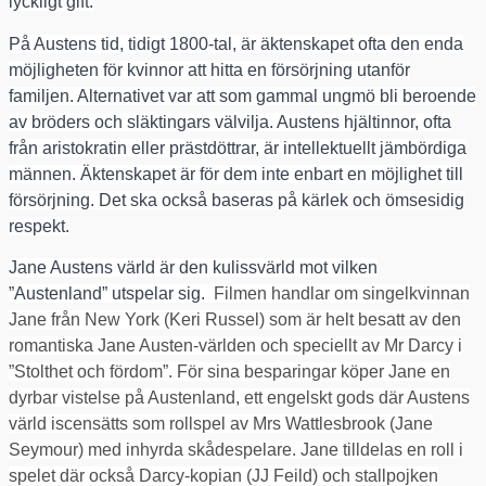
lyckligt gift.
På Austens tid, tidigt 1800-tal, är äktenskapet ofta den enda
möjligheten för kvinnor att hitta en försörjning utanför
familjen. Alternativet var att som gammal ungmö bli beroende
av bröders och släktingars välvilja. Austens hjältinnor, ofta
från aristokratin eller prästdöttrar, är intellektuellt jämbördiga
männen. Äktenskapet är för dem inte enbart en möjlighet till
försörjning. Det ska också baseras på kärlek och ömsesidig
respekt.
Jane Austens värld är den kulissvärld mot vilken
”Austenland” utspelar sig.
Filmen handlar om singelkvinnan
Jane från New York (Keri Russel) som är helt besatt av den
romantiska Jane Austen-världen och speciellt av Mr Darcy i
”Stolthet och fördom”. För sina besparingar köper Jane en
dyrbar vistelse på Austenland, ett engelskt gods där Austens
värld iscensätts som rollspel av Mrs Wattlesbrook (Jane
Seymour) med inhyrda skådespelare. Jane tilldelas en roll i
spelet där också Darcy-kopian (JJ Feild) och stallpojken