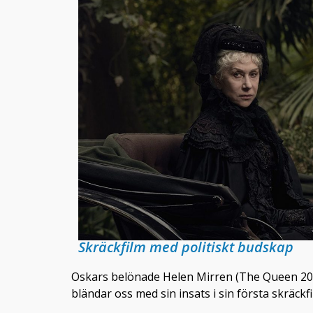
Skräckfilm med politiskt budskap
Oskars belönade Helen Mirren (The Queen 2006
bländar oss med sin insats i sin första skräc