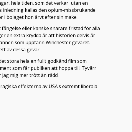
gar, hela tiden, som det verkar, utan en
mens inledning kallas den opium-missbrukande
er i bolaget hon ärvt efter sin make.
 fängelse eller kanske snarare fristad för alla
r en extra krydda är att historien delvis är
r mannen som uppfann Winchester geväret.
tt av dessa gevär.
et stora hela en fullt godkänd film som
ent som får publiken att hoppa till. Tyvärr
 jag mig mer trött än rädd.
tragiska effekterna av USA:s extremt liberala