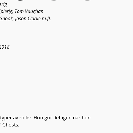
erig
 Spierig, Tom Vaughan
 Snook, Jason Clarke m.fl.
 2018
per av roller. Hon gör det igen när hon
f Ghosts.