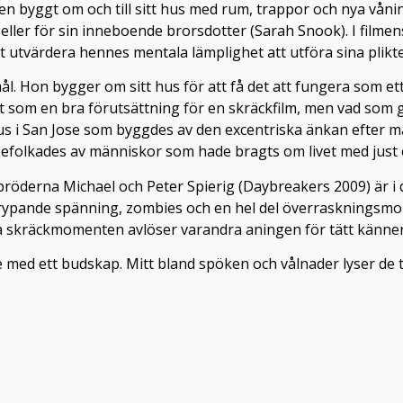
en byggt om och till sitt hus med rum, trappor och nya vånin
v eller för sin inneboende brorsdotter (Sarah Snook). I fil
 att utvärdera hennes mentala lämplighet att utföra sina plikt
 mål. Hon bygger om sitt hus för att få det att fungera som ett
t som en bra förutsättning för en skräckfilm, men vad som ge
 hus i San Jose som byggdes av den excentriska änkan efte
befolkades av människor som hade bragts om livet med just e
röderna Michael och Peter Spierig (Daybreakers 2009) är i d
krypande spänning, zombies och en hel del överraskningsmom
 då skräckmomenten avlöser varandra aningen för tätt känner
e med ett budskap. Mitt bland spöken och vålnader lyser de 