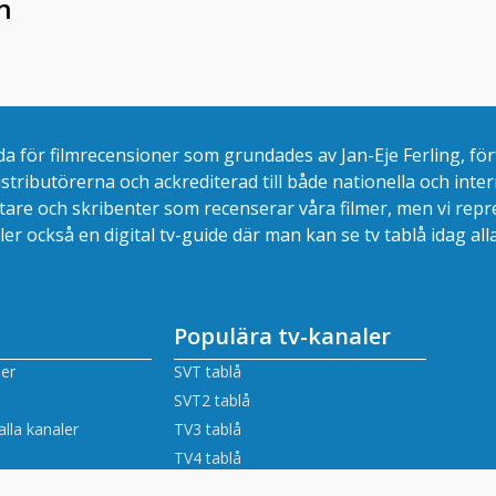
n
 för filmrecensioner som grundades av Jan-Eje Ferling, för
distributörerna och ackrediterad till både nationella och inte
betare och skribenter som recenserar våra filmer, men vi repr
ler också en digital tv-guide där man kan se
tv tablå idag al
Populära tv-kanaler
er
SVT tablå
SVT2 tablå
alla kanaler
TV3 tablå
TV4 tablå