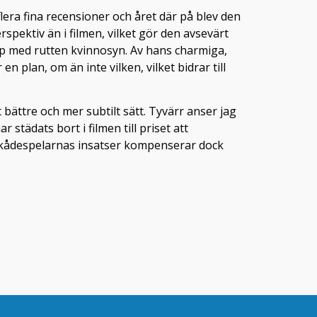
ra fina recensioner och året där på blev den
pektiv än i filmen, vilket gör den avsevärt
p med rutten kvinnosyn. Av hans charmiga,
n plan, om än inte vilken, vilket bidrar till
ttre och mer subtilt sätt. Tyvärr anser jag
tädats bort i filmen till priset att
. Skådespelarnas insatser kompenserar dock