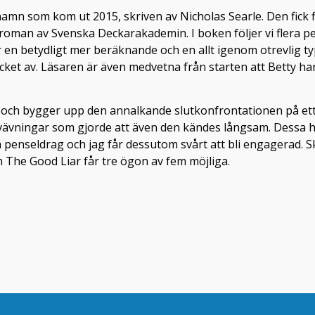
 som kom ut 2015, skriven av Nicholas Searle. Den fick fle
oman av Svenska Deckarakademin. I boken följer vi flera pers
n betydligt mer beräknande och en allt igenom otrevlig ty
cket av. Läsaren är även medvetna från starten att Betty har e
ch bygger upp den annalkande slutkonfrontationen på ett bä
ävningar som gjorde att även den kändes långsam. Dessa har s
ova penseldrag och jag får dessutom svårt att bli engagerad
The Good Liar får tre ögon av fem möjliga.