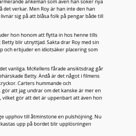
n charmerande änkeman som även han söker nya
så det verkar. Men Roy är han inte den han
livnär sig på att blåsa folk på pengar både till
uder hon honom att flytta in hos henne tills
 Betty blir utnyttjad. Sakta drar Roy med sin
upp och erbjuder en idiotsäker placering som
det vanliga. McKellens fårade ansiktsdrag går
behärskade Betty. Ändå är det något i filmens
å kryckor. Carters hummande och
 gör att jag undrar om det kanske är mer en
a, vilket gör att det är uppenbart att även hon
e ge upphov till åtminstone en pulshöjning. Nu
rt kastas upp på bordet blir upplösningen