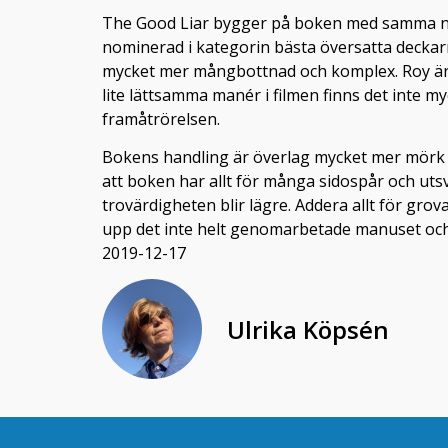
The Good Liar bygger på boken med samma namn
nominerad i kategorin bästa översatta deckarr
mycket mer mångbottnad och komplex. Roy är e
lite lättsamma manér i filmen finns det inte my
framåtrörelsen.
Bokens handling är överlag mycket mer mörk o
att boken har allt för många sidospår och utsv
trovärdigheten blir lägre. Addera allt för gr
upp det inte helt genomarbetade manuset och 
2019-12-17
Ulrika Köpsén