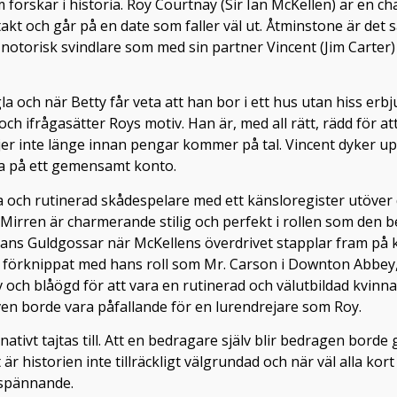
 forskar i historia. Roy Courtnay (Sir Ian McKellen) är e
akt och går på en date som faller väl ut. Åtminstone är det 
n notorisk svindlare som med sin partner Vincent (Jim Carter) 
 och när Betty får veta att han bor i ett hus utan hiss erbj
h ifrågasätter Roys motiv. Han är, med all rätt, rädd för att
dröjer inte länge innan pengar kommer på tal. Vincent dyker 
na på ett gemensamt konto.
ta och rutinerad skådespelare med ett känsloregister utöver 
d. Mirren är charmerande stilig och perfekt i rollen som den 
ierans Guldgossar när McKellens överdrivet stapplar fram p
t förknippat med hans roll som Mr. Carson i Downton Abbey,
iv och blåögd för att vara en rutinerad och välutbildad kvinn
en borde vara påfallande för en lurendrejare som Roy.
nativt tajtas till. Att en bedragare själv blir bedragen bord
är historien inte tillräckligt välgrundad och när väl alla ko
t spännande.