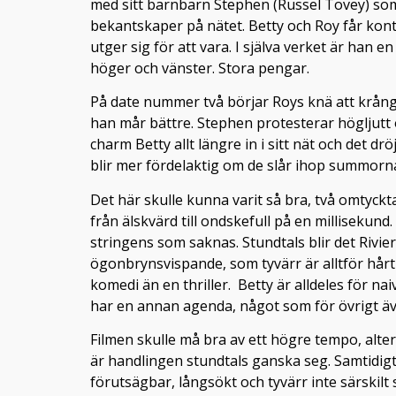
med sitt barnbarn Stephen (Russel Tovey) som
bekantskaper på nätet. Betty och Roy får kont
utger sig för att vara. I själva verket är han e
höger och vänster. Stora pengar.
På date nummer två börjar Roys knä att krångla
han mår bättre. Stephen protesterar högljutt oc
charm Betty allt längre in i sitt nät och det 
blir mer fördelaktig om de slår ihop summor
Det här skulle kunna varit så bra, två omtyck
från älskvärd till ondskefull på en millisekun
stringens som saknas. Stundtals blir det Riv
ögonbrynsvispande, som tyvärr är alltför hår
komedi än en thriller. Betty är alldeles för na
har en annan agenda, något som för övrigt äv
Filmen skulle må bra av ett högre tempo, alter
är handlingen stundtals ganska seg. Samtidigt 
förutsägbar, långsökt och tyvärr inte särskil