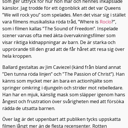
som ger uttryck för hur hon mår och hennes inkapslade
känslor. Jag trodde för ett ögonblick att det var Queens
”We will rock you” som spelades. Men det visar sig i stället
vara filmens musikaliska röda tråd, ”Where is
Rocío
?”,
som i filmen kallas ”The Sound of Freedom”. Inspelade
scener varvas ofta med äkta övervakningsfilmer som
visar riktiga kidnappningar av barn. De är starka och
upprörande till den grad att de får håret att resa sig över
hela kroppen.
Ballard gestaltas av Jim Caviezel (känd från bland annat
”Den tunna röda linjen” och ”The Passion of Christ”). Han
känns som mycket mer än bara en actionhjälte som
springer omkring i djungeln och strider mot rebelledare.
Han har en mjuk, känslig mask som släpper igenom hans
ångest och frustration över svårigheten med att försöka
rädda de utsatta barnen.
Över lag är det uppenbart att publiken tycks uppskatta
filmen långt mer än de flesta recensenter. Rotten