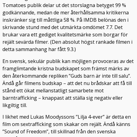
Tomatoes publik delar ut det storslagna betyget 99 %
godkännande, medan de mer återhållsamma kritikerna
inskränker sig till måttliga 58 %. På IMDB belönas den i
skrivande stund med det utmärkta omdömet 7.7. Det
brukar vara ett gediget kvalitetsmärke som borgar för
rejält sevärda filmer. (Den absolut högst rankade filmen i
detta sammanhang har fått 9.3.)
En svensk, sekulär publik kan möjligen provoceras av det
framglimtande kristna budskapet som främst märks av
den återkommande repliken ”Guds barn är inte till salu”.
Ändå går filmens budskap – att det nu brådskar att få till
stånd ett ökat mellanstatligt samarbete mot
barntrafficking – knappast att ställa sig negativ eller
likgiltig till.
I likhet med Lukas Moodyssons ”Lilja 4-ever” är detta en
film om sextrafficking som skakar om rejält. Ändå känns
”Sound of Freedom”, till skillnad från den svenska