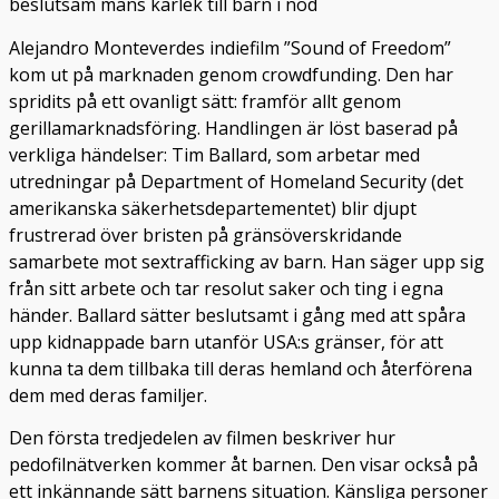
beslutsam mans kärlek till barn i nöd
Alejandro Monteverdes indiefilm ”Sound of Freedom”
kom ut på marknaden genom crowdfunding. Den har
spridits på ett ovanligt sätt: framför allt genom
gerillamarknadsföring. Handlingen är löst baserad på
verkliga händelser: Tim Ballard, som arbetar med
utredningar på Department of Homeland Security (det
amerikanska säkerhetsdepartementet) blir djupt
frustrerad över bristen på gränsöverskridande
samarbete mot sextrafficking av barn. Han säger upp sig
från sitt arbete och tar resolut saker och ting i egna
händer. Ballard sätter beslutsamt i gång med att spåra
upp kidnappade barn utanför USA:s gränser, för att
kunna ta dem tillbaka till deras hemland och återförena
dem med deras familjer.
Den första tredjedelen av filmen beskriver hur
pedofilnätverken kommer åt barnen. Den visar också på
ett inkännande sätt barnens situation. Känsliga personer