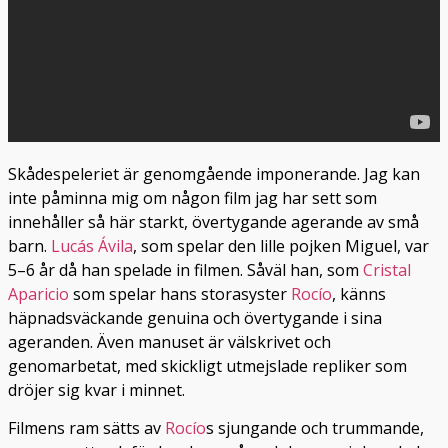
Skådespeleriet är genomgående imponerande. Jag kan
inte påminna mig om någon film jag har sett som
innehåller så här starkt, övertygande agerande av små
barn.
Lucás Ávila
, som spelar den lille pojken Miguel, var
5–6 år då han spelade in filmen. Såväl han, som
Cristal
Aparicio
som spelar hans storasyster
Rocío
, känns
häpnadsväckande genuina och övertygande i sina
ageranden. Även manuset är välskrivet och
genomarbetat, med skickligt utmejslade repliker som
dröjer sig kvar i minnet.
Filmens ram sätts av
Rocío
s sjungande och trummande,