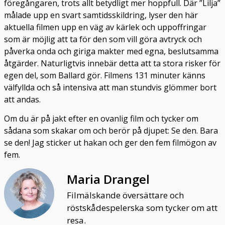
föregångaren, trots allt betydligt mer hoppfull. Där ”Lilja”
målade upp en svart samtidsskildring, lyser den här
aktuella filmen upp en väg av kärlek och uppoffringar
som är möjlig att ta för den som vill göra avtryck och
påverka onda och giriga makter med egna, beslutsamma
åtgärder. Naturligtvis innebär detta att ta stora risker för
egen del, som Ballard gör. Filmens 131 minuter känns
välfyllda och så intensiva att man stundvis glömmer bort
att andas.
Om du är på jakt efter en ovanlig film och tycker om
sådana som skakar om och berör på djupet: Se den. Bara
se den! Jag sticker ut hakan och ger den fem filmögon av
fem.
Maria Drangel
Filmälskande översättare och
röstskådespelerska som tycker om att
resa.