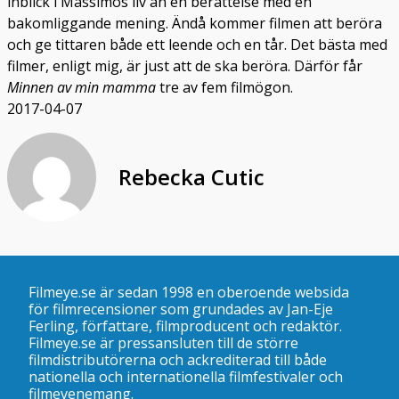
inblick i Massimos liv än en berättelse med en
bakomliggande mening. Ändå kommer filmen att beröra
och ge tittaren både ett leende och en tår. Det bästa med
filmer, enligt mig, är just att de ska beröra. Därför får
Minnen av min mamma
tre av fem filmögon.
2017-04-07
Rebecka Cutic
Filmeye.se är sedan 1998 en oberoende websida
för filmrecensioner som grundades av Jan-Eje
Ferling, författare, filmproducent och redaktör.
Filmeye.se är pressansluten till de större
filmdistributörerna och ackrediterad till både
nationella och internationella filmfestivaler och
filmevenemang.