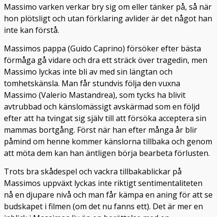
Massimo varken verkar bry sig om eller tänker på, så när
hon plötsligt och utan förklaring avlider är det något han
inte kan förstå.
Massimos pappa (Guido Caprino) försöker efter bästa
förmåga gå vidare och dra ett sträck över tragedin, men
Massimo lyckas inte bli av med sin längtan och
tomhetskänsla. Man får stundvis följa den vuxna
Massimo (Valerio Mastandrea), som tycks ha blivit
avtrubbad och känslomässigt avskärmad som en följd
efter att ha tvingat sig själv till att försöka acceptera sin
mammas bortgång. Först när han efter många år blir
påmind om henne kommer känslorna tillbaka och genom
att möta dem kan han äntligen börja bearbeta förlusten.
Trots bra skådespel och vackra tillbakablickar på
Massimos uppväxt lyckas inte riktigt sentimentaliteten
nå en djupare nivå och man får kämpa en aning för att se
budskapet i filmen (om det nu fanns ett). Det är mer en