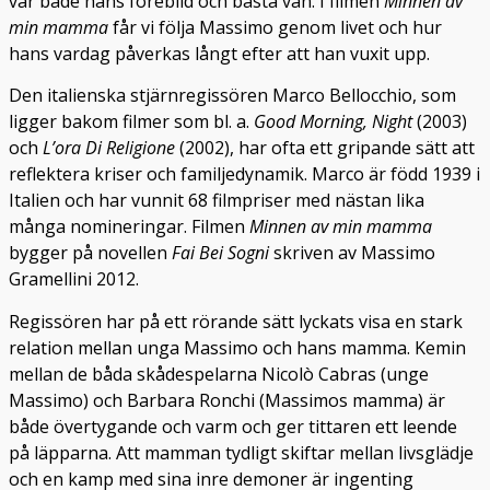
var både hans förebild och bästa vän. I filmen
Minnen av
min mamma
får vi följa Massimo genom livet och hur
hans vardag påverkas långt efter att han vuxit upp.
Den italienska stjärnregissören Marco Bellocchio, som
ligger bakom filmer som bl. a.
Good Morning, Night
(2003)
och
L’ora Di Religione
(2002), har ofta ett gripande sätt att
reflektera kriser och familjedynamik. Marco är född 1939 i
Italien och har vunnit 68 filmpriser med nästan lika
många nomineringar. Filmen
Minnen av min mamma
bygger på novellen
Fai Bei Sogni
skriven av Massimo
Gramellini 2012.
Regissören har på ett rörande sätt lyckats visa en stark
relation mellan unga Massimo och hans mamma. Kemin
mellan de båda skådespelarna Nicolò Cabras (unge
Massimo) och Barbara Ronchi (Massimos mamma) är
både övertygande och varm och ger tittaren ett leende
på läpparna. Att mamman tydligt skiftar mellan livsglädje
och en kamp med sina inre demoner är ingenting