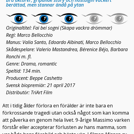
Bra aktörer, gripande story och nostalgin vackert
berättad, men stannar ändå på ytan
Originaltitel: Fai bei sogni (Skapa vackra drömmar)
Regi: Marco Bellocchio
Manus: Valia Santo, Edoardo Albinati, Marco Bellocchio
Skådespelare: Valerio Mastandrea, Bérenice Béjo, Barbara
Ronchi m. fl.
Genre: Drama, romantic
Speltid: 134 min.
Producent: Beppe Cashetto
Svensk biopremiär: 21 april 2017
Distributör: TriArt Film
Att i tidig ålder förlora en förälder är inte bara en
förkrossande tragedi utan också något som kan komma
att påverka en genom hela livet. 9-årige Massimo varken
förstår eller accepterar förlusten av hans mamma, som