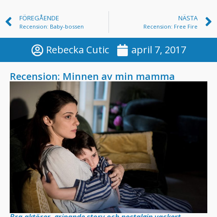
FÖREGÅENDE
NÄSTA
Recension: Baby-bossen
Recension: Free Fire
Rebecka Cutic
april 7, 2017
Recension: Minnen av min mamma