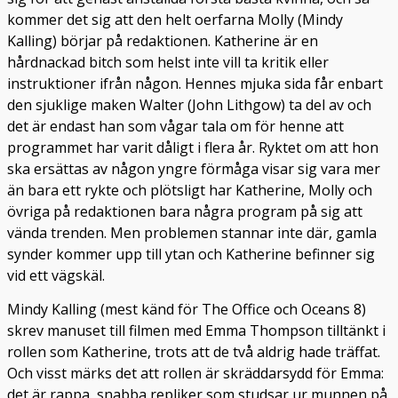
kommer det sig att den helt oerfarna Molly (Mindy
Kalling) börjar på redaktionen. Katherine är en
hårdnackad bitch som helst inte vill ta kritik eller
instruktioner ifrån någon. Hennes mjuka sida får enbart
den sjuklige maken Walter (John Lithgow) ta del av och
det är endast han som vågar tala om för henne att
programmet har varit dåligt i flera år. Ryktet om att hon
ska ersättas av någon yngre förmåga visar sig vara mer
än bara ett rykte och plötsligt har Katherine, Molly och
övriga på redaktionen bara några program på sig att
vända trenden. Men problemen stannar inte där, gamla
synder kommer upp till ytan och Katherine befinner sig
vid ett vägskäl.
Mindy Kalling (mest känd för The Office och Oceans 8)
skrev manuset till filmen med Emma Thompson tilltänkt i
rollen som Katherine, trots att de två aldrig hade träffat.
Och visst märks det att rollen är skräddarsydd för Emma:
det är rappa, snabba repliker som studsar ur munnen på