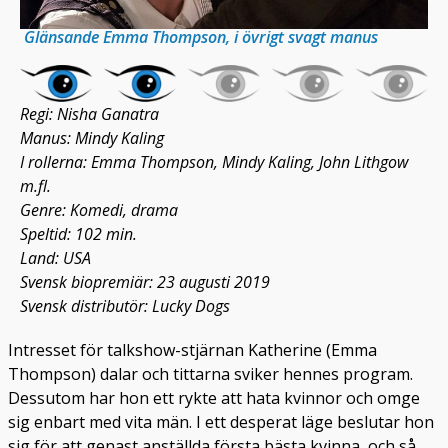
Glänsande Emma Thompson, i övrigt svagt manus
Regi: Nisha Ganatra
Manus: Mindy Kaling
I rollerna: Emma Thompson, Mindy Kaling, John Lithgow
m.fl.
Genre: Komedi, drama
Speltid: 102 min.
Land: USA
Svensk biopremiär: 23 augusti 2019
Svensk distributör: Lucky Dogs
Intresset för talkshow-stjärnan Katherine (Emma
Thompson) dalar och tittarna sviker hennes program.
Dessutom har hon ett rykte att hata kvinnor och omge
sig enbart med vita män. I ett desperat läge beslutar hon
sig för att genast anställda första bästa kvinna, och så