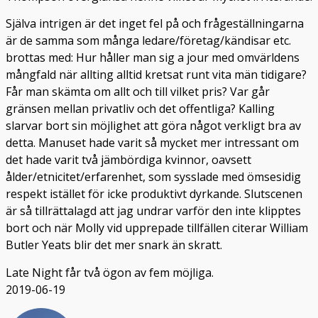
Själva intrigen är det inget fel på och frågeställningarna
är de samma som många ledare/företag/kändisar etc.
brottas med: Hur håller man sig a jour med omvärldens
mångfald när allting alltid kretsat runt vita män tidigare?
Får man skämta om allt och till vilket pris? Var går
gränsen mellan privatliv och det offentliga? Kalling
slarvar bort sin möjlighet att göra något verkligt bra av
detta. Manuset hade varit så mycket mer intressant om
det hade varit två jämbördiga kvinnor, oavsett
ålder/etnicitet/erfarenhet, som sysslade med ömsesidig
respekt istället för icke produktivt dyrkande. Slutscenen
är så tillrättalagd att jag undrar varför den inte klipptes
bort och när Molly vid upprepade tillfällen citerar William
Butler Yeats blir det mer snark än skratt.
Late Night får två ögon av fem möjliga.
2019-06-19