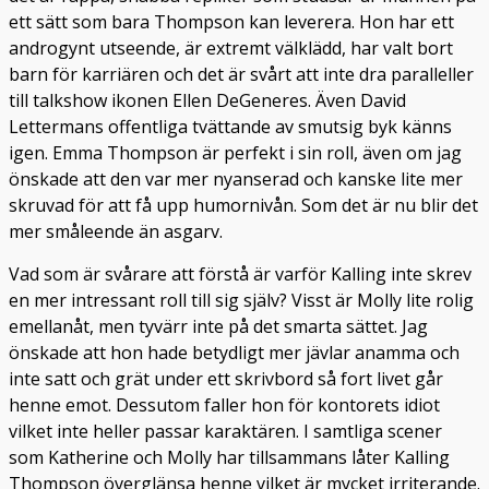
ett sätt som bara Thompson kan leverera. Hon har ett
androgynt utseende, är extremt välklädd, har valt bort
barn för karriären och det är svårt att inte dra paralleller
till talkshow ikonen Ellen DeGeneres. Även David
Lettermans offentliga tvättande av smutsig byk känns
igen. Emma Thompson är perfekt i sin roll, även om jag
önskade att den var mer nyanserad och kanske lite mer
skruvad för att få upp humornivån. Som det är nu blir det
mer småleende än asgarv.
Vad som är svårare att förstå är varför Kalling inte skrev
en mer intressant roll till sig själv? Visst är Molly lite rolig
emellanåt, men tyvärr inte på det smarta sättet. Jag
önskade att hon hade betydligt mer jävlar anamma och
inte satt och grät under ett skrivbord så fort livet går
henne emot. Dessutom faller hon för kontorets idiot
vilket inte heller passar karaktären. I samtliga scener
som Katherine och Molly har tillsammans låter Kalling
Thompson överglänsa henne vilket är mycket irriterande.