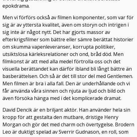
epokdrama.
Men vi förförs också av filmen komponenter, som var för
sig är av yttersta kvalitet, även om storyn och intrigen i
sig inte är något nytt. Det har gjorts massor av
efterkrigsfilmer som bättre eller sämre berättat historier
om skumma vapenleveranser, korrupta politiker,
utsiktslösa kärleksrelationer och ond, bråd död. Men
filmkonst är att med alla medel förtrolla oss och det
visuella berättandet kan därför ibland bli långt bättre än
basberättelsen. Och så är det till stor del med Gentlemen.
Men filmen är bra i alla fall. Den är underhållande och vi
får använda våra sinnen och njuta av ljud och bild och
även försöka hänga med i det komplicerade dramat.
David Dencik är en briljant aktör. Han använder hela sin
kropp för att gestalta den mutbare, dristige Henry
Morgan och gör det med charm och övertygelse. Brodern
Leo är duktigt spelad av Sverrir Gudnason, en roll, som