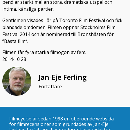
pendlar starkt mellan stora, dramatiska utspel och
intima, känsliga partier.
Gentlemen visades i år på Toronto Film Festival och fick
blandade omdömen. Filmen öppnar Stockholms Film
Festival 2014 och är nominerad till Bronshästen för
”Bästa film”.
Filmen får fyra starka filmögon av fem.
2014-10 28
Jan-Eje Ferling
Författare
Filmeye.se är sedan 1998 en oberoende websida
för filmrecensioner som grundades av Jan-Eje
Ferling, författare, filmproducent och redaktör.