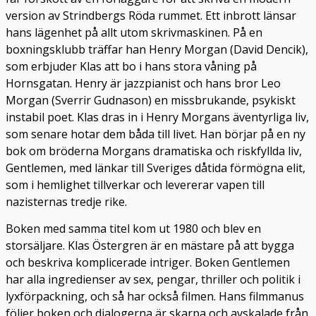
version av Strindbergs Röda rummet. Ett inbrott länsar
hans lägenhet på allt utom skrivmaskinen. På en
boxningsklubb träffar han Henry Morgan (David Dencik),
som erbjuder Klas att bo i hans stora våning på
Hornsgatan. Henry är jazzpianist och hans bror Leo
Morgan (Sverrir Gudnason) en missbrukande, psykiskt
instabil poet. Klas dras in i Henry Morgans äventyrliga liv,
som senare hotar dem båda till livet. Han börjar på en ny
bok om bröderna Morgans dramatiska och riskfyllda liv,
Gentlemen, med länkar till Sveriges dåtida förmögna elit,
som i hemlighet tillverkar och levererar vapen till
nazisternas tredje rike.
Boken med samma titel kom ut 1980 och blev en
storsäljare. Klas Östergren är en mästare på att bygga
och beskriva komplicerade intriger. Boken Gentlemen
har alla ingredienser av sex, pengar, thriller och politik i
lyxförpackning, och så har också filmen. Hans filmmanus
följer boken och dialogerna är skarpa och avskalade från