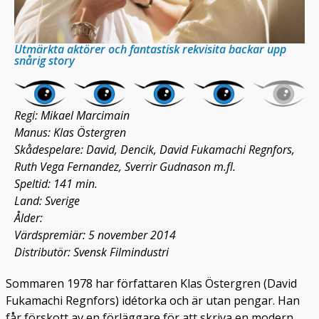
Utmärkta aktörer och fantastisk rekvisita backar upp
snårig story
Regi: Mikael Marcimain
Manus: Klas Östergren
Skådespelare: David, Dencik, David Fukamachi Regnfors,
Ruth Vega Fernandez, Sverrir Gudnason m.fl.
Speltid: 141 min.
Land: Sverige
Ålder:
Värdspremiär: 5 november 2014
Distributör: Svensk Filmindustri
Sommaren 1978 har författaren Klas Östergren (David
Fukamachi Regnfors) idétorka och är utan pengar. Han
får förskott av en förläggare för att skriva en modern