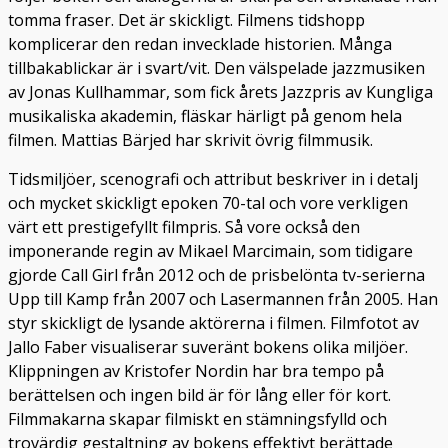
tomma fraser. Det är skickligt. Filmens tidshopp
komplicerar den redan invecklade historien. Många
tillbakablickar är i svart/vit. Den välspelade jazzmusiken
av Jonas Kullhammar, som fick årets Jazzpris av Kungliga
musikaliska akademin, fläskar härligt på genom hela
filmen. Mattias Bärjed har skrivit övrig filmmusik.
Tidsmiljöer, scenografi och attribut beskriver in i detalj
och mycket skickligt epoken 70-tal och vore verkligen
värt ett prestigefyllt filmpris. Så vore också den
imponerande regin av Mikael Marcimain, som tidigare
gjorde Call Girl från 2012 och de prisbelönta tv-serierna
Upp till Kamp från 2007 och Lasermannen från 2005. Han
styr skickligt de lysande aktörerna i filmen. Filmfotot av
Jallo Faber visualiserar suveränt bokens olika miljöer.
Klippningen av Kristofer Nordin har bra tempo på
berättelsen och ingen bild är för lång eller för kort.
Filmmakarna skapar filmiskt en stämningsfylld och
trovärdig gestaltning av bokens effektivt berättade