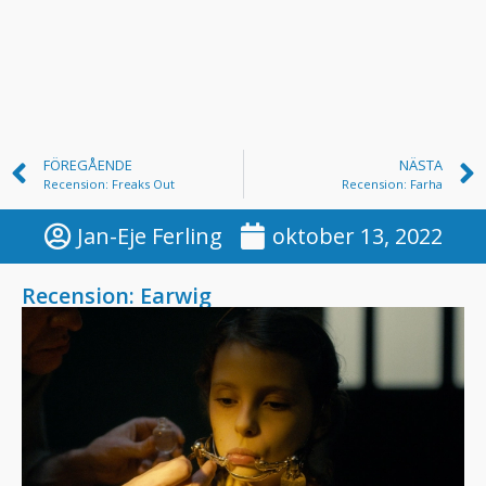
FÖREGÅENDE
NÄSTA
Recension: Freaks Out
Recension: Farha
Jan-Eje Ferling
oktober 13, 2022
Recension: Earwig