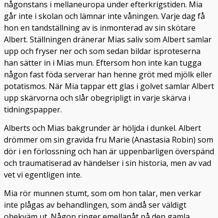
någonstans i mellaneuropa under efterkrigstiden. Mia
går inte i skolan och lämnar inte våningen. Varje dag få
hon en tandställning av is inmonterad av sin skötare
Albert. Ställningen dränerar Mias saliv som Albert samlar
upp och fryser ner och som sedan bildar isproteserna
han sätter in i Mias mun. Eftersom hon inte kan tugga
någon fast föda serverar han henne gröt med mjölk eller
potatismos. När Mia tappar ett glas i golvet samlar Albert
upp skärvorna och slår obegripligt in varje skärva i
tidningspapper.
Alberts och Mias bakgrunder är höljda i dunkel. Albert
drömmer om sin gravida fru Marie (Anastasia Robin) som
dör i en förlossning och han är uppenbarligen överspänd
och traumatiserad av händelser i sin historia, men av vad
vet vi egentligen inte.
Mia rör munnen stumt, som om hon talar, men verkar
inte plågas av behandlingen, som ändå ser väldigt
obekväm ut. Någon ringer emellanåt på den gamla