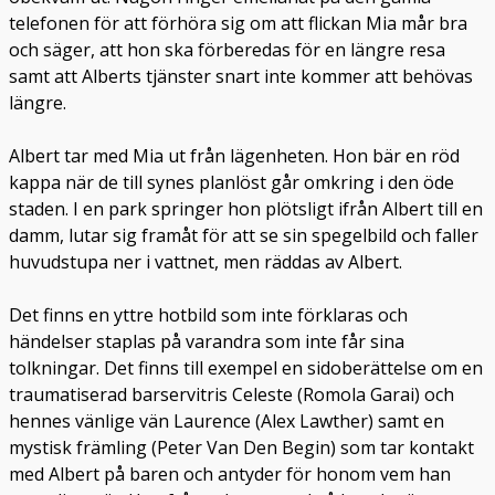
telefonen för att förhöra sig om att flickan Mia mår bra
och säger, att hon ska förberedas för en längre resa
samt att Alberts tjänster snart inte kommer att behövas
längre.
Albert tar med Mia ut från lägenheten. Hon bär en röd
kappa när de till synes planlöst går omkring i den öde
staden. I en park springer hon plötsligt ifrån Albert till en
damm, lutar sig framåt för att se sin spegelbild och faller
huvudstupa ner i vattnet, men räddas av Albert.
Det finns en yttre hotbild som inte förklaras och
händelser staplas på varandra som inte får sina
tolkningar. Det finns till exempel en sidoberättelse om en
traumatiserad barservitris Celeste (Romola Garai) och
hennes vänlige vän Laurence (Alex Lawther) samt en
mystisk främling (Peter Van Den Begin) som tar kontakt
med Albert på baren och antyder för honom vem han