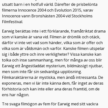
utsatt barn i en hotfull värld. Därefter de prisbelönta
filmerna Innocence 2004 och Evolution 2015, varav
Innocence vann Bronshästen 2004 vid Stockholms
Filmfestival.
Earwig berättas inte i ett förklarande, framåtriktat drama
som vi kanske är vana vid. Filmen är drömlik och otäck,
därför vi inte vet vad som händer, vilka som är offer och
vilka som är våldsmän och varför. Kanske filmen utspelar
sig i både yttre och inre verkligheter? Vissa kanske kan
tolka och inse sammanhang, men för många av oss blir
Earwig ett ångestladdat mysterium, bildmässigt njutbar,
men som inte får sin sedvanliga upplösning.
Filmkaraktärerna är mystiska, men ändå intressanta. De
exponeras, men vi lär inte känna dem, får inget av deras
förhistoria och kan inte eller ana deras framtid, om de
ens har någon.
Tre svaga filmögon av fem för Earwig med sitt vackra