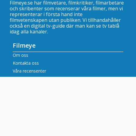
Filmeye.se har filmvetare, filmkritiker, filmarbetare
och skribenter som recenserar våra filmer, men vi
representerar i första hand inte
filmvetenskapen utan publiken. Vi tillhandahåller
också en digital tv-guide där man kan se
tv tablå
idag alla kanaler
.
Filmeye
Om oss
Kontakta oss
Våra recensenter
Dataskyddspolicy
Innehåll
Filmrecensioner
Artiklar
Tv tablå idag alla kanaler
Populära tv-kanaler