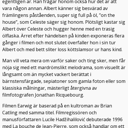
egentligen är. Han frågar honom också hur det är att
vara någon annan. Albert känner sig besvärad av
främlingens påståenden, super sig full på öl, ”on the
house”, som Celeste säger sig honom. Plötsligt kastar sig
Albert över Celeste och hugger henne med en trasig
ölflaska. Ärret efter händelsen på kinden exponeras flera
gånger i filmen och mot slutet överfaller hon i sin tur
Albert och med bett sliter loss köttslamsor ur hans kind.
Man vill veta mera om varför saker och ting sker, men får
nöja sig med ett mardrömslikt melodrama, som visuellt är
långsamt om än mycket vackert berättat i
bärnstensfärgade, sepiatoner som gamla foton eller som
klassiska målningar, mästerligt återgivna av
filmfotografen Jonathan Ricquebourg.
Filmen Earwig är baserad på en kultroman av Brian
Catling med samma titel. Filmregissören och
manusförfattaren Lucile Hadžihalilović debuterade 1996
med La bouche de Jean-Pierre, som också handlar om ett