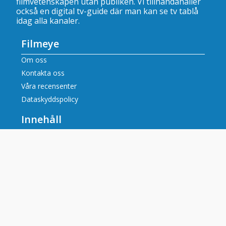
filmvetenskapen utan publiken. Vi tillhandahåller
också en digital tv-guide där man kan se
tv tablå
idag alla kanaler
.
Filmeye
Om oss
Kontakta oss
Våra recensenter
Dataskyddspolicy
Innehåll
Filmrecensioner
Artiklar
Tv tablå idag alla kanaler
Populära tv-kanaler
SVT tablå
SVT2 tablå
TV3 tablå