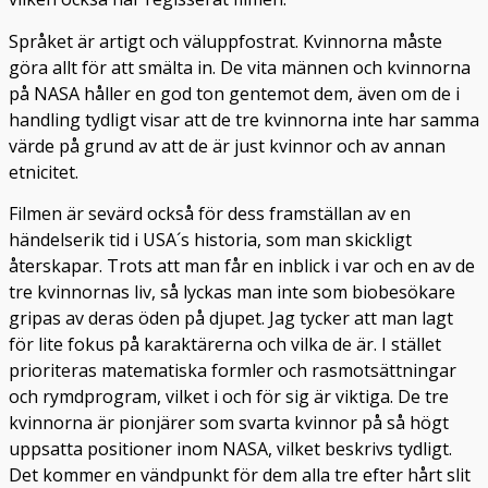
Språket är artigt och väluppfostrat. Kvinnorna måste
göra allt för att smälta in. De vita männen och kvinnorna
på NASA håller en god ton gentemot dem, även om de i
handling tydligt visar att de tre kvinnorna inte har samma
värde på grund av att de är just kvinnor och av annan
etnicitet.
Filmen är sevärd också för dess framställan av en
händelserik tid i USA´s historia, som man skickligt
återskapar. Trots att man får en inblick i var och en av de
tre kvinnornas liv, så lyckas man inte som biobesökare
gripas av deras öden på djupet. Jag tycker att man lagt
för lite fokus på karaktärerna och vilka de är. I stället
prioriteras matematiska formler och rasmotsättningar
och rymdprogram, vilket i och för sig är viktiga. De tre
kvinnorna är pionjärer som svarta kvinnor på så högt
uppsatta positioner inom NASA, vilket beskrivs tydligt.
Det kommer en vändpunkt för dem alla tre efter hårt slit