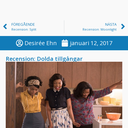
FÖREGÅENDE
NÄSTA
Recension: Split
Recension: Moonlight
Desirée Ehn
januari 12, 2017
Recension: Dolda tillgångar