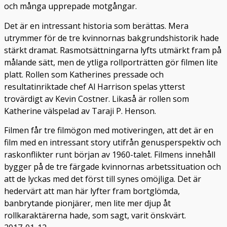
och många upprepade motgångar.
Det är en intressant historia som berättas. Mera
utrymmer för de tre kvinnornas bakgrundshistorik hade
stärkt dramat. Rasmotsättningarna lyfts utmärkt fram på
målande sätt, men de ytliga rollporträtten gör filmen lite
platt. Rollen som Katherines pressade och
resultatinriktade chef Al Harrison spelas ytterst
trovärdigt av Kevin Costner. Likaså är rollen som
Katherine välspelad av Taraji P. Henson.
Filmen får tre filmögon med motiveringen, att det är en
film med en intressant story utifrån genusperspektiv och
raskonflikter runt början av 1960-talet. Filmens innehåll
bygger på de tre färgade kvinnornas arbetssituation och
att de lyckas med det först till synes omöjliga. Det är
hedervärt att man här lyfter fram bortglömda,
banbrytande pionjärer, men lite mer djup åt
rollkaraktärerna hade, som sagt, varit önskvärt.