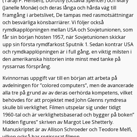
(Taraji P. Hensen), Dorothy (Octavia Spencer) och Mary
(Janelle Monáe) och deras långa och hårda väg till
framgång i arbetslivet, De tampas med rasmotsättningar
och besvärliga könsbarriärer. Vi följer också
rymdkapplöpningen mellan USA och Sovjetunionen, som
får sin början hösten 1957, när Sovjetunionen skickar
upp sin första rymdfarkost Sputnik 1. Sedan kontrar USA
och rymdkapplöpningen är i full gång, en viktig milsten i
den amerikanska historien inte minst med tanke på
ryssarnas försprång.
Kvinnornas uppgift var till en början att arbeta på
avdelningen för ”colored computers”, men de avancerade
alla tre på grund av av deras oerhörda kompetens, vilket
behövdes för att projektet med John Glenns rymdresa
skulle bli verklighet. Filmen utspelar sig under tidigt
1960-tal och är verklighetsbaserad och bygger på boken”
Hidden figures” skriven av Margot Lee Shetterly.
Manuskriptet är av Allison Schroeder och Teodore Melfi,
vilken också har regisserat filmen.