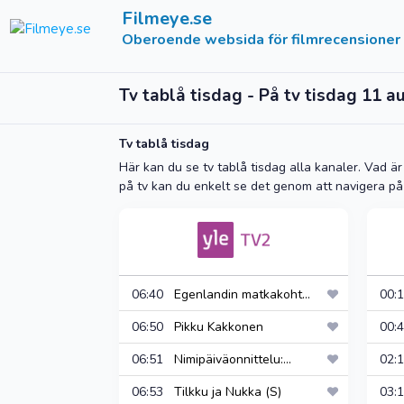
Filmeye.se
Oberoende websida för filmrecensioner
Tv tablå tisdag - På tv tisdag 11 a
Tv tablå tisdag
Här kan du se tv tablå tisdag alla kanaler. Vad är 
på tv kan du enkelt se det genom att navigera på
06:40
Egenlandin matkakoht...
00
06:50
Pikku Kakkonen
00
06:51
Nimipäiväonnittelu:...
02
06:53
Tilkku ja Nukka (S)
03