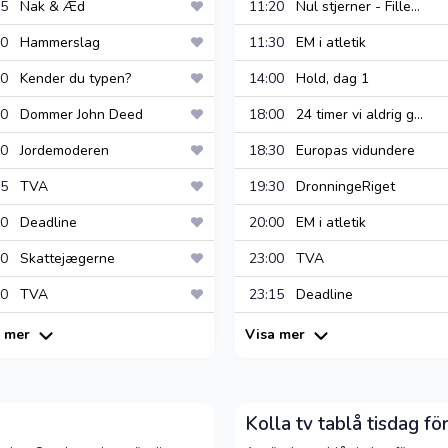
:45
Nak & Æd
11:20
Nul stjerner - Fille...
:30
Hammerslag
11:30
EM i atletik
:00
Kender du typen?
14:00
Hold, dag 1
:50
Dommer John Deed
18:00
24 timer vi aldrig g...
:20
Jordemoderen
18:30
Europas vidundere
:15
TVA
19:30
DronningeRiget
:30
Deadline
20:00
EM i atletik
:00
Skattejægerne
23:00
TVA
:30
TVA
23:15
Deadline
a mer
Visa mer
Kolla tv tablå tisdag fö