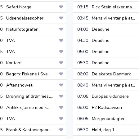
:15
Safari Norge
03:15
Rick Stein elsker ma...
:55
Udsendelsesophør
03:45
Mens vi venter på at...
:20
Naturfotografen
04:00
Deadline
:00
TVA
04:30
Deadline
:15
TVA
05:00
Deadline
:30
Kontant
05:30
Deadline
:10
Bagom: Fiskene i Sve...
06:00
De skabte Danmark
:20
Aftenshowet
06:40
Mens vi venter på at...
:15
Dronning af drømmesl...
07:05
Europas vidundere
:00
Antikkrejlerne med k...
08:00
P2 Radioavisen
:00
TVA
08:05
Morgenandagten
:15
Frank & Kastaniegaar...
08:30
Hold, dag 1