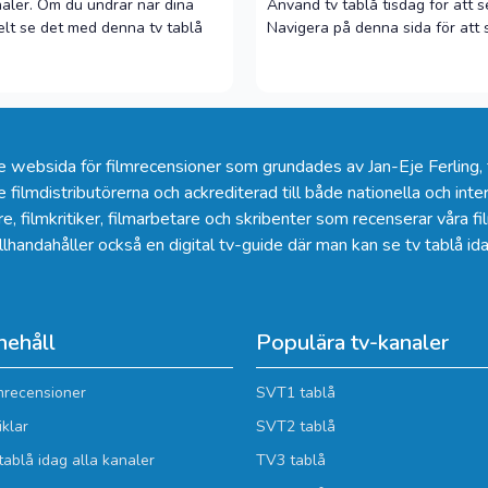
naler. Om du undrar när dina
Använd tv tablå tisdag för att s
kelt se det med denna tv tablå
Navigera på denna sida för att 
ebsida för filmrecensioner som grundades av Jan-Eje Ferling, fö
 filmdistributörerna och ackrediterad till både nationella och inter
, filmkritiker, filmarbetare och skribenter som recenserar våra fi
illhandahåller också en digital tv-guide där man kan se
tv tablå id
nehåll
Populära tv-kanaler
mrecensioner
SVT1 tablå
iklar
SVT2 tablå
tablå idag alla kanaler
TV3 tablå