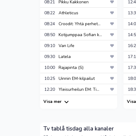
08:21
Pikku Kakkonen
12
08:22
Athleticus
13
08:24
Croodit: Yhtä perhet...
14
08:50
Kotijumppaa Sofian k...
14
09:10
Van Life
16
09:30
Latela
17
10:00
Rajapinta (S)
17
10:25
Uinnin EM-kilpailut
18
12:20
Yleisurheilun EM: Ti...
18
Visa mer
Vis
Tv tablå tisdag alla kanaler