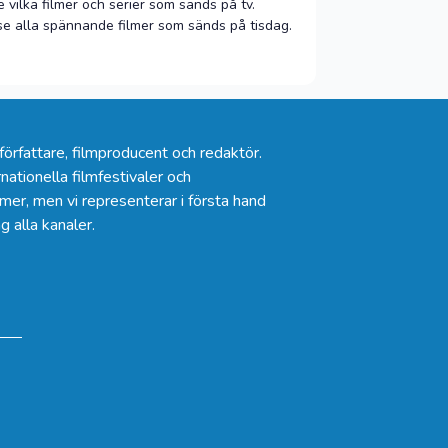
e vilka filmer och serier som sänds på tv.
se alla spännande filmer som sänds på tisdag.
rfattare, filmproducent och redaktör.
nationella filmfestivaler och
lmer, men vi representerar i första hand
ag alla kanaler
.