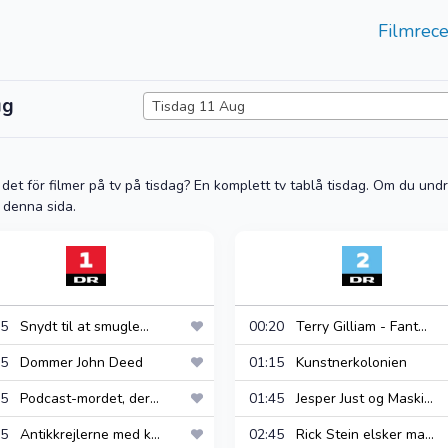
Filmrece
ug
Tisdag 11 Aug
det för filmer på tv på tisdag? En komplett tv tablå tisdag. Om du undrar
 denna sida.
:15
Snydt til at smugle...
00:20
Terry Gilliam - Fant...
:45
Dommer John Deed
01:15
Kunstnerkolonien
:15
Podcast-mordet, der...
01:45
Jesper Just og Maski...
:15
Antikkrejlerne med k...
02:45
Rick Stein elsker ma...