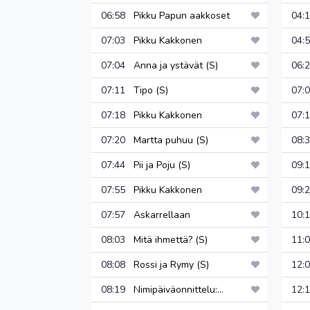
06:58
Pikku Papun aakkoset
04
07:03
Pikku Kakkonen
04
07:04
Anna ja ystävät (S)
06
07:11
Tipo (S)
07
07:18
Pikku Kakkonen
07
07:20
Martta puhuu (S)
08
07:44
Pii ja Poju (S)
09
07:55
Pikku Kakkonen
09
07:57
Askarrellaan
10
08:03
Mitä ihmettä? (S)
11
08:08
Rossi ja Rymy (S)
12
08:19
Nimipäiväonnittelu:...
12