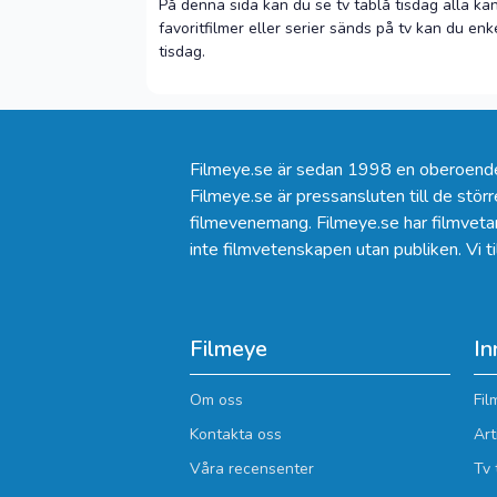
På denna sida kan du se tv tablå tisdag alla ka
favoritfilmer eller serier sänds på tv kan du en
tisdag.
Filmeye.se är sedan 1998 en oberoende w
Filmeye.se är pressansluten till de större
filmevenemang. Filmeye.se har filmvetare
inte filmvetenskapen utan publiken. Vi t
Filmeye
In
Om oss
Fil
Kontakta oss
Art
Våra recensenter
Tv 