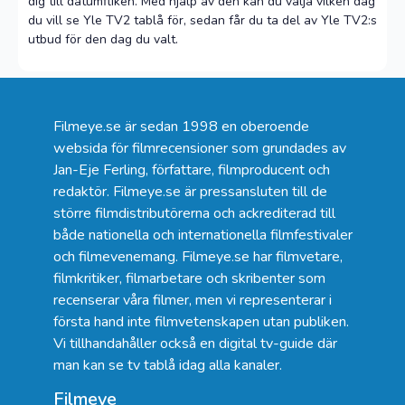
dig till datumfliken. Med hjälp av den kan du välja vilken dag
du vill se Yle TV2 tablå för, sedan får du ta del av Yle TV2:s
utbud för den dag du valt.
Filmeye.se är sedan 1998 en oberoende
websida för filmrecensioner som grundades av
Jan-Eje Ferling, författare, filmproducent och
redaktör. Filmeye.se är pressansluten till de
större filmdistributörerna och ackrediterad till
både nationella och internationella filmfestivaler
och filmevenemang. Filmeye.se har filmvetare,
filmkritiker, filmarbetare och skribenter som
recenserar våra filmer, men vi representerar i
första hand inte filmvetenskapen utan publiken.
Vi tillhandahåller också en digital tv-guide där
man kan se
tv tablå idag alla kanaler
.
Filmeye