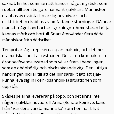
saknat. En het sommarnatt händer något mystiskt som
rubbar allt som tidigare har varit självklart. Människor
drabbas av oväntad, märklig huvudvärk, och
elektriciteten drabbas av omfattande störningar. Då anar
man att något oerhört är i görningen. Atmosfären börjar
kännas mörk och hotfull. Snart återvänder flera döda
människor från dödsriket.
Tempot är lågt, replikerna sparsmakade, och det mest
dramatiska ljudet är tystnaden. Det är en kompakt och
öronbedövande tystnad som väller fram i handlingen,
som en obönhörlig och olycksbådande våg. Den luftiga
handlingen bidrar till att det blir särskilt lätt att själv
kunna leva sig in i den (osannolika) situationen som
uppstår.
Skådespelarna levererar på topp, och det finns inte
någon självklar huvudroll. Anna (Renate Reinsve, känd
från ”Världens värsta människa” som hon har blivit