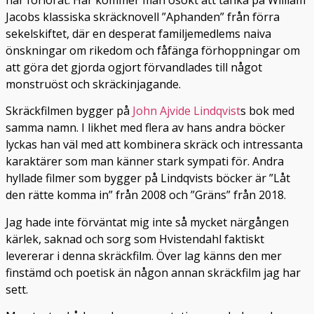
har förlorat. Här kommer man osökt att tänka på William
Jacobs klassiska skräcknovell ”Aphanden” från förra
sekelskiftet, där en desperat familjemedlems naiva
önskningar om rikedom och fåfänga förhoppningar om
att göra det gjorda ogjort förvandlades till något
monstruöst och skräckinjagande.
Skräckfilmen bygger på
John Ajvide Lindqvist
s bok med
samma namn. I likhet med flera av hans andra böcker
lyckas han väl med att kombinera skräck och intressanta
karaktärer som man känner stark sympati för. Andra
hyllade filmer som bygger på Lindqvists böcker är ”Låt
den rätte komma in” från 2008 och ”Gräns” från 2018.
Jag hade inte förväntat mig inte så mycket närgången
kärlek, saknad och sorg som Hvistendahl faktiskt
levererar i denna skräckfilm. Över lag känns den mer
finstämd och poetisk än någon annan skräckfilm jag har
sett.