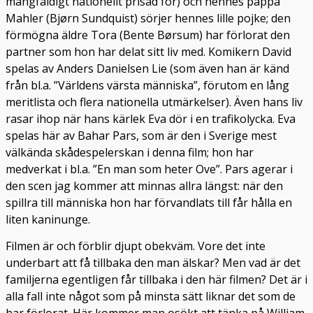
mångfaldigt nationellt prisad för) och hennes pappa
Mahler (Bjørn Sundquist) sörjer hennes lille pojke; den
förmögna äldre Tora (Bente Børsum) har förlorat den
partner som hon har delat sitt liv med. Komikern David
spelas av Anders Danielsen Lie (som även han är känd
från bl.a. ”Världens värsta människa”, förutom en lång
meritlista och flera nationella utmärkelser). Även hans liv
rasar ihop när hans kärlek Eva dör i en trafikolycka. Eva
spelas här av Bahar Pars, som är den i Sverige mest
välkända skådespelerskan i denna film; hon har
medverkat i bl.a. ”En man som heter Ove”. Pars agerar i
den scen jag kommer att minnas allra längst: när den
spillra till människa hon har förvandlats till får hålla en
liten kaninunge.
Filmen är och förblir djupt obekväm. Vore det inte
underbart att få tillbaka den man älskar? Men vad är det
familjerna egentligen får tillbaka i den här filmen? Det är i
alla fall inte något som på minsta sätt liknar det som de