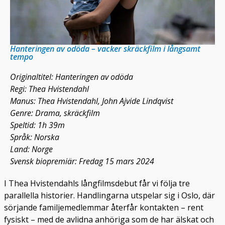
Hanteringen av odöda – vacker skräckfilm i långsamt
tempo
Originaltitel: Hanteringen av odöda
Regi: Thea Hvistendahl
Manus: Thea Hvistendahl, John Ajvide Lindqvist
Genre: Drama, skräckfilm
Speltid: 1h 39m
Språk: Norska
Land: Norge
Svensk biopremiär: Fredag 15 mars 2024
I Thea Hvistendahls långfilmsdebut får vi följa tre
parallella historier. Handlingarna utspelar sig i Oslo, där
sörjande familjemedlemmar återfår kontakten – rent
fysiskt – med de avlidna anhöriga som de har älskat och