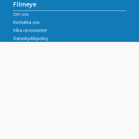
Filmeye
Om oss
Kontakta oss
Våra recensenter
Dataskyddspolicy
Innehåll
Filmrecensioner
Artiklar
Tv tablå idag alla kanaler
Populära tv-kanaler
SVT tablå
SVT2 tablå
TV3 tablå
TV4 tablå