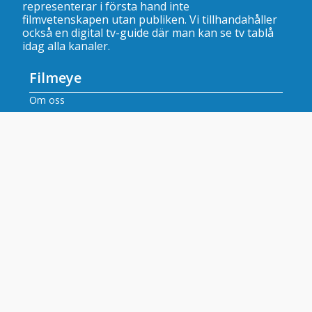
representerar i första hand inte
filmvetenskapen utan publiken. Vi tillhandahåller
också en digital tv-guide där man kan se
tv tablå
idag alla kanaler
.
Filmeye
Om oss
Kontakta oss
Våra recensenter
Dataskyddspolicy
Innehåll
Filmrecensioner
Artiklar
Tv tablå idag alla kanaler
Populära tv-kanaler
SVT tablå
SVT2 tablå