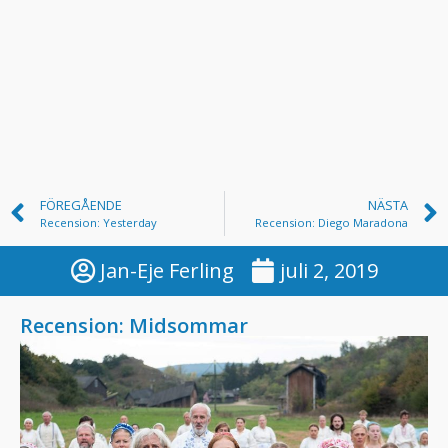
FÖREGÅENDE
NÄSTA
Recension: Yesterday
Recension: Diego Maradona
Jan-Eje Ferling
juli 2, 2019
Recension: Midsommar