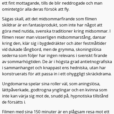
ett fint mottagande, tills de blir neddrogade och man
omintetgör alla deras försök att fly.
Sägas skall, att det midsommarfirande som filmen
skildrar är en fantasiprodukt, som inte har något att
göra med nutida, svenska traditioner kring midsommar. I
filmen reser man visserligen midsommarstång, dansar
kring den, klär sig i bygdedräkter och äter festmåltider
vid dukade långbord, men de grymma, skoningslösa
sederna som följer har ingen relevans i svenskt firande
av sommarhögtiden. De är i högsta grad antietnografiska
i sammanhanget och knappast ens hedniska, utan har
konstruerats för att passa in i ett ohyggligt skräckdrama.
Ungdomarna spelar sina roller väl, som aningslösa,
lättpåverkade, godtrogna ynglingar och en kvinna som
inte kan värja sig mot de, snudd på, hypnotiska tillstånd
de försätts i.
Filmen med sina 150 minuter är en plågsam resa mot ett