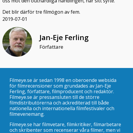
oss mot den outhärdliga handlingen, når sitt syfte.
Det blir därför tre filmögon av fem.
2019-07-01
Jan-Eje Ferling
Författare
Filmeye.se är sedan 1998 en oberoende websida
för filmrecensioner som grundades av Jan-Eje
Ferling, författare, filmproducent och redaktör.
Filmeye.se är pressansluten till de större
filmdistributörerna och ackrediterad till både
nationella och internationella filmfestivaler och
filmevenemang.
Filmeye.se har filmvetare, filmkritiker, filmarbetare
och skribenter som recenserar våra filmer, men vi