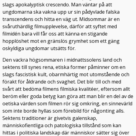
slags apokalyptisk crescendo. Man väntar på att
ungdomarna ska vakna upp ur sin pådyvlade falska
transcendens och hitta en väg ut. Midsommar är en
svåruthärdlig filmupplevelse, därför att syftet med
filmidén bara vill får oss att känna en stigande
hopplöshet mot en gränslös grymhet som ett gäng
oskyldiga ungdomar utsätts för.
Den vackra högsommaren i midnattssolens land och
sektens till synes rena, etiska former påminner om en
slags fascistisk kult, obarmhärtig mot utomstående och
förakt för åldrande och svaghet. Det blir till och med
svårt att bedöma filmens filmiska kvalitéer, eftersom allt
beröm eller goda betyg kan göra att man blir en del av de
oetiska värden som filmen rör sig omkring, en sinnevärld
som inte borde hyllas som förebild för någonting alls.
Sektens traditioner är givetvis galenskap,
människofientliga och patologiska tillstånd som kan
hittas i politiska landskap där människor sätter sig över