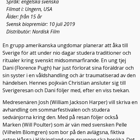
Språk: engelska svenska
Filmat i: Ungern, USA
Ålder: från 15 år
Svensk biopremiär: 10 juli 2019
Distributör: Nordisk Film
En grupp amerikanska ungdomar planerar att åka till
Sverige för att under nio dagar studera traditioner och
ritualer kring svenskt midsommarfirande. En ung tjej
Dani (Florence Pugh) har just förlorat sina föräldrar och
sin syster i en våldshandling och är traumatiserad av den
händelsen. Hennes pojkvän Christian ansluter sig till
Sverigeresan och Dani följer med, efter en viss tvekan.
Medresenären Josh (William Jackson Harper) vill skriva en
avhandling om sommarfestivalen och studera
sedvänjorna kring den. Med på resan följer också
Marken (Will Poulter) som är vän med svensken Pelle
(Vilhelm Blomgren) som bor på den avlägsna, fiktiva
orten Hårga i Hälsingland som gruppen ska besöka. Det