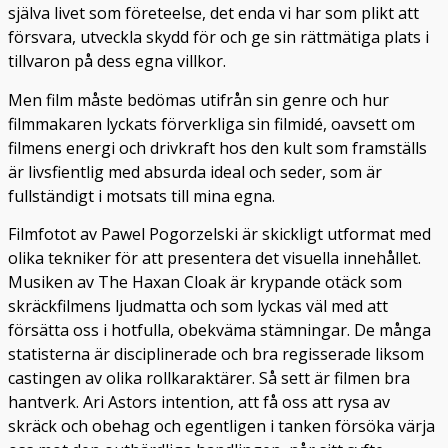
själva livet som företeelse, det enda vi har som plikt att
försvara, utveckla skydd för och ge sin rättmätiga plats i
tillvaron på dess egna villkor.
Men film måste bedömas utifrån sin genre och hur
filmmakaren lyckats förverkliga sin filmidé, oavsett om
filmens energi och drivkraft hos den kult som framställs
är livsfientlig med absurda ideal och seder, som är
fullständigt i motsats till mina egna.
Filmfotot av Pawel Pogorzelski är skickligt utformat med
olika tekniker för att presentera det visuella innehållet.
Musiken av The Haxan Cloak är krypande otäck som
skräckfilmens ljudmatta och som lyckas väl med att
försätta oss i hotfulla, obekväma stämningar. De många
statisterna är disciplinerade och bra regisserade liksom
castingen av olika rollkaraktärer. Så sett är filmen bra
hantverk. Ari Astors intention, att få oss att rysa av
skräck och obehag och egentligen i tanken försöka värja