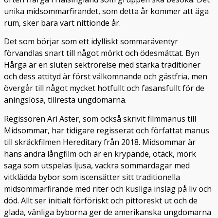
unika midsommarfirandet, som detta år kommer att äga
rum, sker bara vart nittionde år.
Det som börjar som ett idylliskt sommaräventyr
förvandlas snart till något mörkt och ödesmättat. Byn
Hårga är en sluten sektrörelse med starka traditioner
och dess attityd är först välkomnande och gästfria, men
övergår till något mycket hotfullt och fasansfullt för de
aningslösa, tillresta ungdomarna.
Regissören Ari Aster, som också skrivit filmmanus till
Midsommar, har tidigare regisserat och författat manus
till skräckfilmen Hereditary från 2018. Midsommar är
hans andra långfilm och är en krypande, otäck, mörk
saga som utspelas ljusa, vackra sommardagar med
vitklädda bybor som iscensätter sitt traditionella
midsommarfirande med riter och kusliga inslag på liv och
död. Allt ser initialt förföriskt och pittoreskt ut och de
glada, vänliga byborna ger de amerikanska ungdomarna