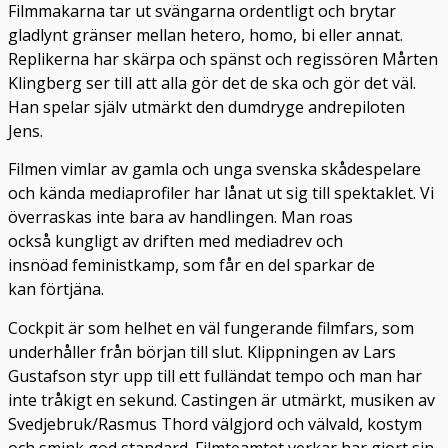
Filmmakarna tar ut svängarna ordentligt och brytar
gladlynt gränser mellan hetero, homo, bi eller annat.
Replikerna har skärpa och spänst och regissören Mårten
Klingberg ser till att alla gör det de ska och gör det väl.
Han spelar själv utmärkt den dumdryge andrepiloten
Jens.
Filmen vimlar av gamla och unga svenska skådespelare
och kända mediaprofiler har lånat ut sig till spektaklet. Vi
överraskas inte bara av handlingen. Man roas
också kungligt av driften med mediadrev och
insnöad feministkamp, som får en del sparkar de
kan förtjäna.
Cockpit är som helhet en väl fungerande filmfars, som
underhåller från början till slut. Klippningen av Lars
Gustafson styr upp till ett fulländat tempo och man har
inte tråkigt en sekund. Castingen är utmärkt, musiken av
Svedjebruk/Rasmus Thord välgjord och välvald, kostym
och smink god standard. Filmteamtet verkar har gjort sin