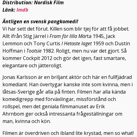
Distribution: Nordisk Film
Länk:
Imdb
Äntligen en svensk pangkomedi!
Vi har sett det förut. Killen som blir tjej för att få jobbet.
Allt ifrån Stig Järrel i
Fram för lilla Mär
ta 1945, Jack
Lemmon och Tony Curtis
I Hetaste laget
1959 och Dustin
Hoffman i
Tootsie
1982. Roligt, men nu var det gjort. Så
kommer Cockpit 2012 och gör det igen, fast smartare,
elegantare och jätteroligt.
Jonas Karlsson är en briljant aktör och här en fullfjädrad
komediant. Han övertygar kanske inte som kvinna, men i
låtsas-Sverige går alla på finten. Filmen har alla kända
komedigrepp med förväxlingar, missförstånd och
rollspel, men det geniala filmmanuset av Erik
Ahrnbom ger också intressanta frågeställningar om
man, kvinna och kön.
Filmen är överdriven och ibland lite krystad, men so what!