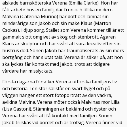
älskade barnsköterska Verena (Emilia Clarke). Hon har
fått arbete hos en familj, där frun och tillika modern
Malvina (Caterina Murino) har dött och lämnat sin
minderårige son Jakob och sin make Klaus (Marton
Csokas), i djup sorg. Stället som Verena kommer till är ett
gammalt slott omgivet av skog och stenbrott. Ägaren
Klaus är skulptör och har svårt att vara kreativ efter sin
hustrus död. Sonen Jakob har traumatiserats av sin mors
bortgång och har slutat tala. Verena är säker på, att hon
ska lyckas får kontakt med Jakob, trots att tidigare
vårdare har misslyckats.
Första dagarna försöker Verena utforska familjens liv
och historia. I en stor sal står en svart flygel och på
väggen hänger ett stort fotoporträtt av den vackra,
avlidna Malvina. Verena möter också Malvinas mor Lilia
(Lisa Gastoni). Stämningen är beklämd och dyster och
Verena har svårt att få kontakt med familjen. Sonen
Jakob trilskas vid bordet och är trotsig. Verena finner vid