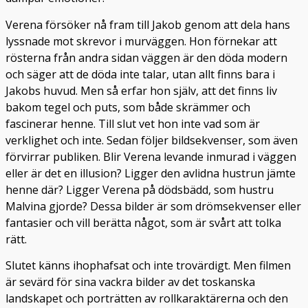
Verena försöker nå fram till Jakob genom att dela hans
lyssnade mot skrevor i murväggen. Hon förnekar att
rösterna från andra sidan väggen är den döda modern
och säger att de döda inte talar, utan allt finns bara i
Jakobs huvud. Men så erfar hon själv, att det finns liv
bakom tegel och puts, som både skrämmer och
fascinerar henne. Till slut vet hon inte vad som är
verklighet och inte. Sedan följer bildsekvenser, som även
förvirrar publiken. Blir Verena levande inmurad i väggen
eller är det en illusion? Ligger den avlidna hustrun jämte
henne där? Ligger Verena på dödsbädd, som hustru
Malvina gjorde? Dessa bilder är som drömsekvenser eller
fantasier och vill berätta något, som är svårt att tolka
rätt.
Slutet känns ihophafsat och inte trovärdigt. Men filmen
är sevärd för sina vackra bilder av det toskanska
landskapet och porträtten av rollkaraktärerna och den