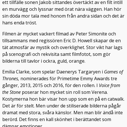
ett tillfälle sonen Jakob sittandes övertäckt av en filt intill
en murvägg och lyssnar med örat nära väggen. Han hör
sin döda mor tala med honom från andra sidan och det är
hans enda tröst.
Filmen är mycket vackert filmad av Peter Simonite och
tillsammans med regissören Eric D. Howell skapar de en
tät atmosfär av mystik och overklighet. Stor vikt har lags
på scenografi och rekvisita samt filmfotot, som gör
bilderna till tavlor i ockra, guld, orange.
Emilia Clarke, som spelar Daenerys Targaryen i
Games of
Thrones,
nominerades för Primetime Emmy Awards tre
gånger, 2013, 2015 och 2016, för den rollen. I
Voice from
the Stone
poserar hon mycket sin roll som Verena.
Kostymerna hon bär visar hon upp som en på en catwalk.
Det är för stelt. Men under de stiliserade bilderna pågår
dramat med stora, svåra känslor. Men man blir ändå inte
berörd. Det finns en kall skönhet i berättandet som
dämpar emotioner.