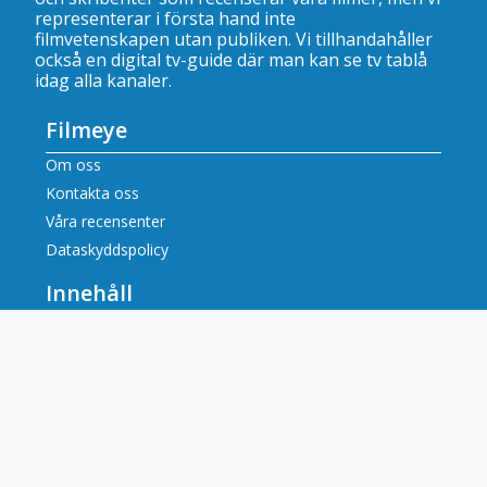
representerar i första hand inte
filmvetenskapen utan publiken. Vi tillhandahåller
också en digital tv-guide där man kan se
tv tablå
idag alla kanaler
.
Filmeye
Om oss
Kontakta oss
Våra recensenter
Dataskyddspolicy
Innehåll
Filmrecensioner
Artiklar
Tv tablå idag alla kanaler
Populära tv-kanaler
SVT tablå