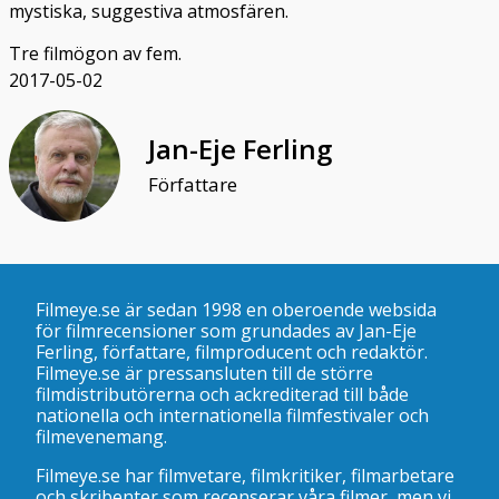
mystiska, suggestiva atmosfären.
Tre filmögon av fem.
2017-05-02
Jan-Eje Ferling
Författare
Filmeye.se är sedan 1998 en oberoende websida
för filmrecensioner som grundades av Jan-Eje
Ferling, författare, filmproducent och redaktör.
Filmeye.se är pressansluten till de större
filmdistributörerna och ackrediterad till både
nationella och internationella filmfestivaler och
filmevenemang.
Filmeye.se har filmvetare, filmkritiker, filmarbetare
och skribenter som recenserar våra filmer, men vi