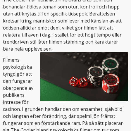
behandlar tidlösa teman som otur, kontroll och hopp
utan att knytas till en specifik tidsepok. Berättelsen
kretsar kring människor som lever med känslan av att
oddsen alltid är emot dem, vilket gör filmen lätt att
relatera till även i dag. I stället för ett högt tempo eller
trenddriven stil låter filmen stämning och karaktärer
bära hela upplevelsen.
Filmens
psykologiska
tyngd gör att
den fungerar
oberoende av
publikens
intresse för
casinon. I grunden handlar den om ensamhet, självbild
och längtan efter förändring, där spelmiljön främst
fungerar som en förstärkande ram. På så sätt placerar
sig The Cooler bland psykologiska filmer om tur som