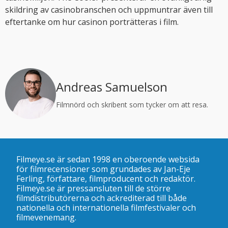
skildring av casinobranschen och uppmuntrar även till
eftertanke om hur casinon porträtteras i film.
Andreas Samuelson
Filmnörd och skribent som tycker om att resa.
Filmeye.se är sedan 1998 en oberoende websida
för filmrecensioner som grundades av Jan-Eje
Ferling, författare, filmproducent och redaktör.
Filmeye.se är pressansluten till de större
filmdistributörerna och ackrediterad till både
nationella och internationella filmfestivaler och
filmevenemang.