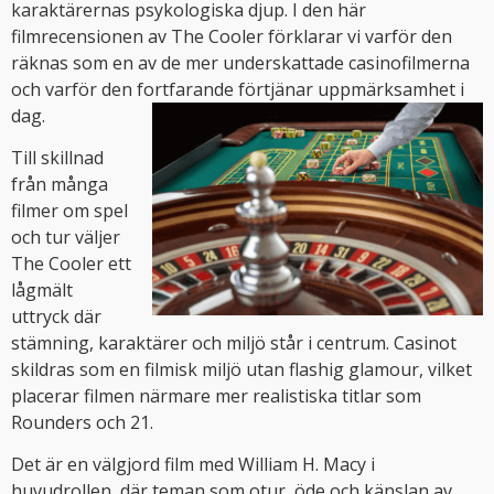
karaktärernas psykologiska djup. I den här
filmrecensionen av The Cooler förklarar vi varför den
räknas som en av de mer underskattade casinofilmerna
och varför den fortfarande förtjänar uppmärksamhet i
dag.
Till skillnad
från många
filmer om spel
och tur väljer
The Cooler ett
lågmält
uttryck där
stämning, karaktärer och miljö står i centrum. Casinot
skildras som en filmisk miljö utan flashig glamour, vilket
placerar filmen närmare mer realistiska titlar som
Rounders och 21.
Det är en välgjord film med William H. Macy i
huvudrollen, där teman som otur, öde och känslan av