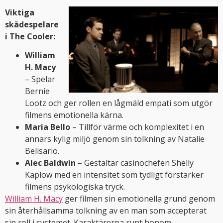
Viktiga
skådespelare
i The Cooler:
William
H. Macy
– Spelar
Bernie
Lootz och ger rollen en lågmäld empati som utgör
filmens emotionella kärna.
Maria Bello
– Tillför värme och komplexitet i en
annars kylig miljö genom sin tolkning av Natalie
Belisario.
Alec Baldwin
– Gestaltar casinochefen Shelly
Kaplow med en intensitet som tydligt förstärker
filmens psykologiska tryck.
William H. Macy
ger filmen sin emotionella grund genom
sin återhållsamma tolkning av en man som accepterat
sin roll i systemet. Karaktärerna runt honom