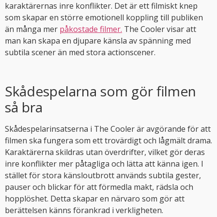
karaktärernas inre konflikter. Det är ett filmiskt knep
som skapar en större emotionell koppling till publiken
än många mer
påkostade filmer.
The Cooler visar att
man kan skapa en djupare känsla av spänning med
subtila scener än med stora actionscener.
Skådespelarna som gör filmen
så bra
Skådespelarinsatserna i The Cooler är avgörande för att
filmen ska fungera som ett trovärdigt och lågmält drama.
Karaktärerna skildras utan överdrifter, vilket gör deras
inre konflikter mer påtagliga och lätta att känna igen. I
stället för stora känsloutbrott används subtila gester,
pauser och blickar för att förmedla makt, rädsla och
hopplöshet. Detta skapar en närvaro som gör att
berättelsen känns förankrad i verkligheten.