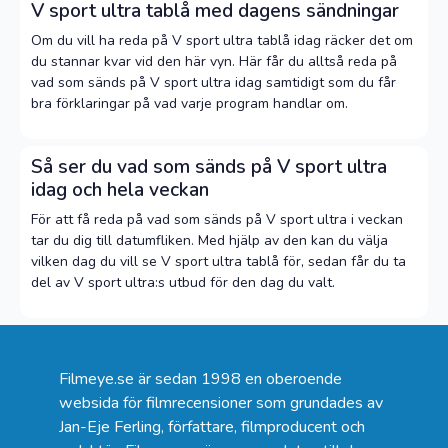
V sport ultra tablå med dagens sändningar
Om du vill ha reda på V sport ultra tablå idag räcker det om
du stannar kvar vid den här vyn. Här får du alltså reda på
vad som sänds på V sport ultra idag samtidigt som du får
bra förklaringar på vad varje program handlar om.
Så ser du vad som sänds på V sport ultra
idag och hela veckan
För att få reda på vad som sänds på V sport ultra i veckan
tar du dig till datumfliken. Med hjälp av den kan du välja
vilken dag du vill se V sport ultra tablå för, sedan får du ta
del av V sport ultra:s utbud för den dag du valt.
Filmeye.se är sedan 1998 en oberoende
websida för filmrecensioner som grundades av
Jan-Eje Ferling, författare, filmproducent och